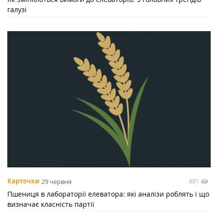
галузі
881
Карточки
29 червня
Пшениця в лабораторії елеватора: які аналізи роблять і що
визначає класність партії