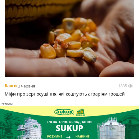
1835
Блоги
3 червня
Міфи про зерносушіння, які коштують аграріям грошей