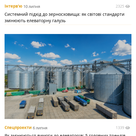
2325
Інтерв'ю
10 липня
Системний підхід до зерносховища: як світові стандарти
змінюють елеваторну галузь
1339
Спецпроекти
6 липня
Як змінюються вимоги до елеваторів: 5 головних трендів