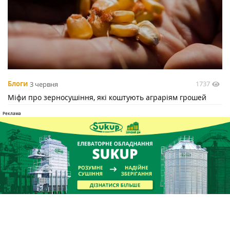
1737
Блоги
3 червня
Міфи про зерносушіння, які коштують аграріям грошей