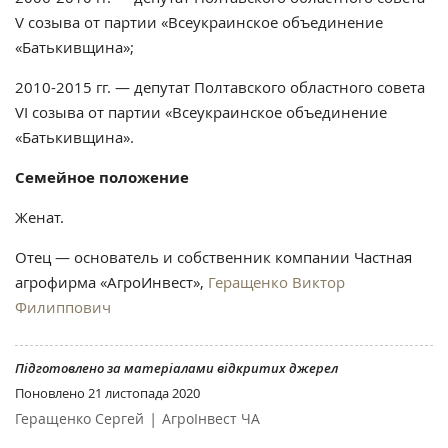
V созыва от партии «Всеукраинское объединение
«Батькивщина»;
2010-2015 гг. — депутат Полтавского областного совета
VI созыва от партии «Всеукраинское объединение
«Батькивщина».
Семейное положение
Женат.
Отец — основатель и собственник компании Частная
агрофирма «АгроИнвест»,
Геращенко Виктор
Филиппович
Підготовлено за матеріалами відкритих джерел
Поновлено
21 листопада 2020
|
Геращенко Сергей
АгроІнвест ЧА