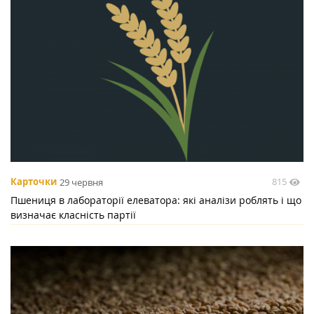
815
Карточки
29 червня
Пшениця в лабораторії елеватора: які аналізи роблять і що
визначає класність партії