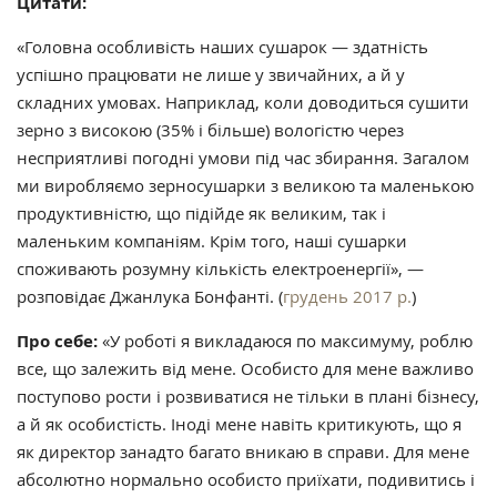
Цитати:
«Головна особливість наших сушарок — здатність
успішно працювати не лише у звичайних, а й у
складних умовах. Наприклад, коли доводиться сушити
зерно з високою (35% і більше) вологістю через
несприятливі погодні умови під час збирання. Загалом
ми виробляємо зерносушарки з великою та маленькою
продуктивністю, що підійде як великим, так і
маленьким компаніям. Крім того, наші сушарки
споживають розумну кількість електроенергії», —
розповідає Джанлука Бонфанті. (
грудень 2017 р.
)
Про себе:
«У роботі я викладаюся по максимуму, роблю
все, що залежить від мене. Особисто для мене важливо
поступово рости і розвиватися не тільки в плані бізнесу,
а й як особистість. Іноді мене навіть критикують, що я
як директор занадто багато вникаю в справи. Для мене
абсолютно нормально особисто приїхати, подивитись і