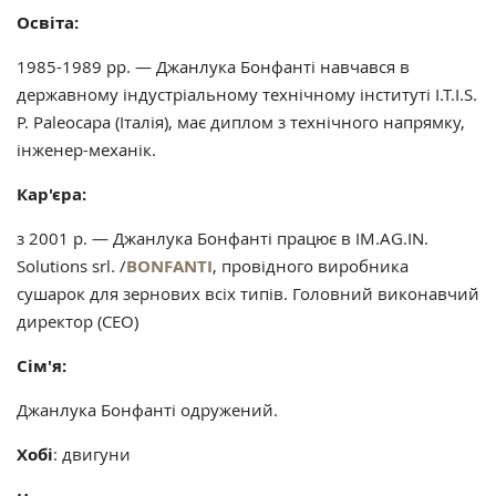
Освіта:
1985-1989 рр. — Джанлука Бонфанті навчався в
державному індустріальному технічному інституті I.T.I.S.
P. Paleocapa (Італія), має диплом з технічного напрямку,
інженер-механік.
Кар'єра:
з 2001 р. — Джанлука Бонфанті працює в IM.AG.IN.
Solutions srl. /
BONFANTI
, провідного виробника
сушарок для зернових всіх типів. Головний виконавчий
директор (CEO)
Сім'я:
Джанлука Бонфанті одружений.
Хобі
: двигуни