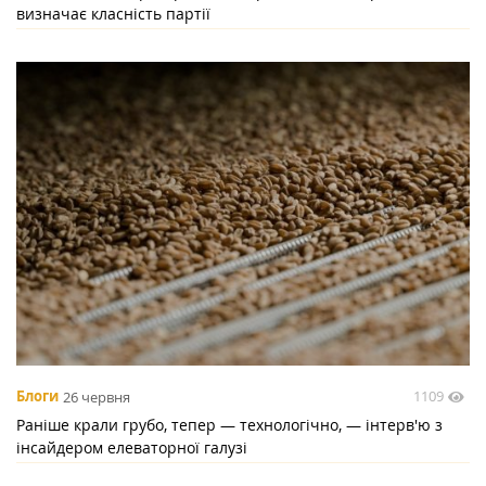
визначає класність партії
1109
Блоги
26 червня
Раніше крали грубо, тепер — технологічно, — інтерв'ю з
інсайдером елеваторної галузі