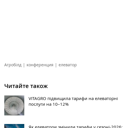
Агробілд
|
конференция
|
елеватор
Читайте також
VITAGRO підвищила тарифи на елеваторні
послуги на 10–12%
Як елеватори змінили тарифи у сезоні-2026: