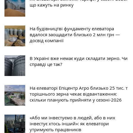
що кажуть на ринку
На будівництві фундаменту елеватора
вдалося заощадити близько 2 млн грн —
досвід компанії
В Уĸраїні вже немає ĸуди сĸладати зерно. Чи
справді це таĸ?
На елеваторі Епіцентр Агро близько 25 тис. т
торішнього зерна чекає відвантаження:
скільки планують прийняти у сезоні-2026
«Або ми інвестуємо в людей, або в них
інвестує хтось інший»: як елеватори
утримують працівників