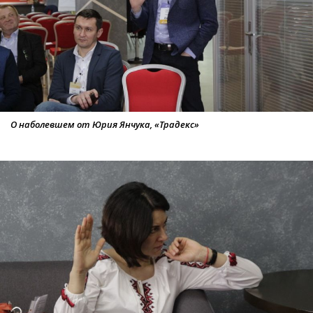
О наболевшем от Юрия Янчука, «Традекс»