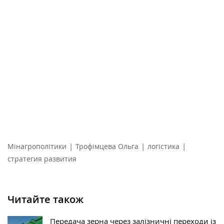
|
|
|
Мінагрополітики
Трофімцева Ольга
логістика
стратегия развития
Читайте також
Передача зерна через залізничні переходи із