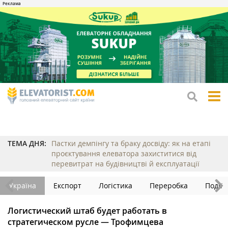
tog
me
ТЕМА ДНЯ:
Пастки демпінгу та браку досвіду: як на етапі
проєктування елеватора захиститися від
перевитрат на будівництві й експлуатації
Україна
Експорт
Логістика
Переробка
Події
Логистический штаб будет работать в
стратегическом русле — Трофимцева