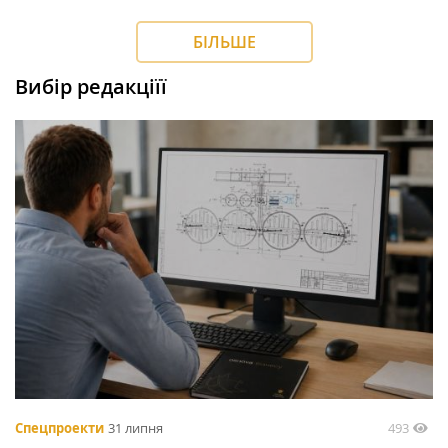
БІЛЬШЕ
Вибір редакціїї
493
Спецпроекти
31 липня