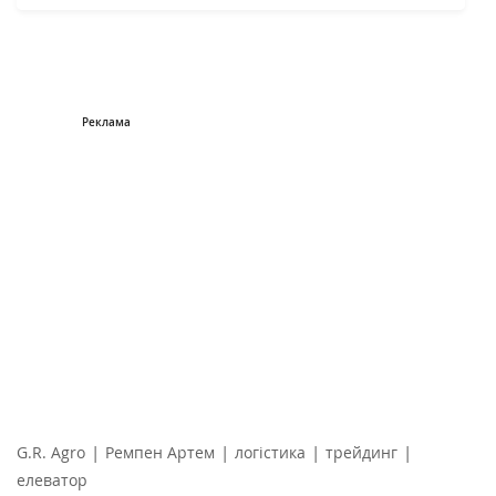
|
|
|
|
G.R. Agro
Ремпен Артем
логістика
трейдинг
елеватор