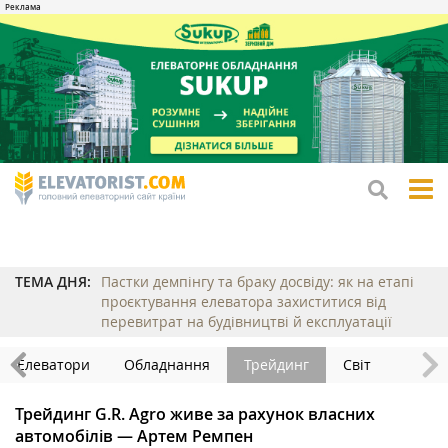
tog
me
ТЕМА ДНЯ:
Пастки демпінгу та браку досвіду: як на етапі
проєктування елеватора захиститися від
перевитрат на будівництві й експлуатації
Елеватори
Обладнання
Трейдинг
Світ
Трейдинг G.R. Agro живе за рахунок власних
автомобілів — Артем Ремпен