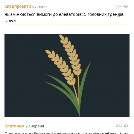
1314
Спецпроекти
6 липня
Як змінюються вимоги до елеваторів: 5 головних трендів
галузі
844
Карточки
29 червня
Пшениця в лабораторії елеватора: які аналізи роблять і що