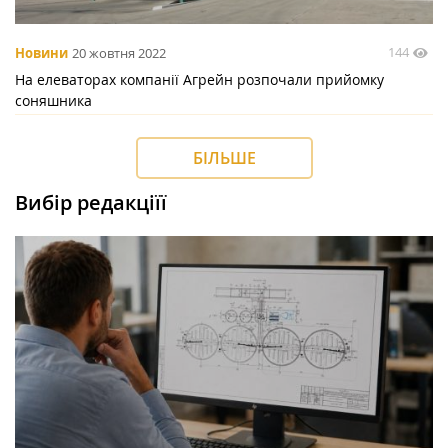
144
Новини
20 жовтня 2022
На елеваторах компанії Агрейн розпочали прийомку
соняшника
БІЛЬШЕ
Вибір редакціїї