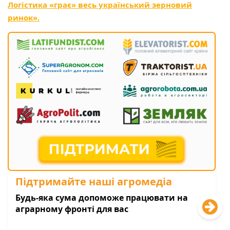
Логістика «грає» весь український зерновий
ринок».
Підтримайте наші агромедіа
Будь-яка сума допоможе працювати на
аграрному фронті для вас