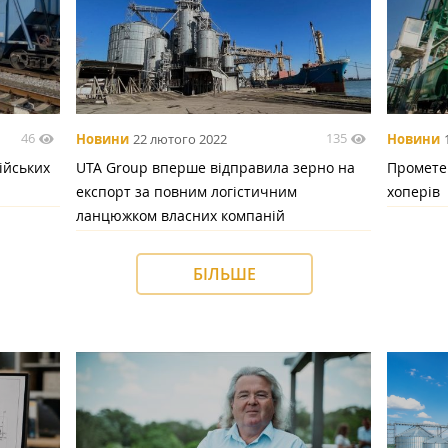
46
135
Новини
22 лютого 2022
Новини
ійських
UTA Group вперше відправила зерно на
Прометей
експорт за повним логістичним
хоперів
ланцюжком власних компаній
БІЛЬШЕ