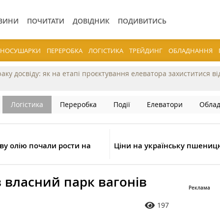
ВИНИ
ПОЧИТАТИ
ДОВІДНИК
ПОДИВИТИСЬ
ЕРНОСУШАРКИ
ПЕРЕРОБКА
ЛОГІСТИКА
ТРЕЙДИНГ
ОБЛАДНАННЯ
раку досвіду: як на етапі проєктування елеватора захиститися в
Логістика
Переробка
Події
Елеватори
Обла
ву олію почали рости на
Ціни на українську пшениц
 власний парк вагонів
197