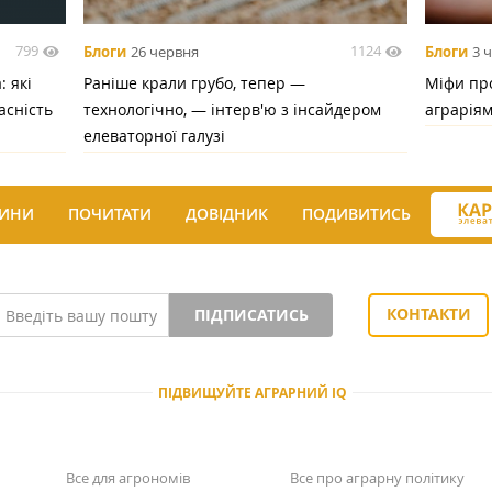
799
1124
Блоги
26 червня
Блоги
3 
 які
Раніше крали грубо, тепер —
Міфи про
асність
технологічно, — інтерв'ю з інсайдером
аграрія
елеваторної галузі
ИНИ
ПОЧИТАТИ
ДОВІДНИК
ПОДИВИТИСЬ
КОНТАКТИ
ПІДПИСАТИСЬ
ПІДВИЩУЙТЕ АГРАРНИЙ IQ
Все для агрономів
Все про аграрну політику