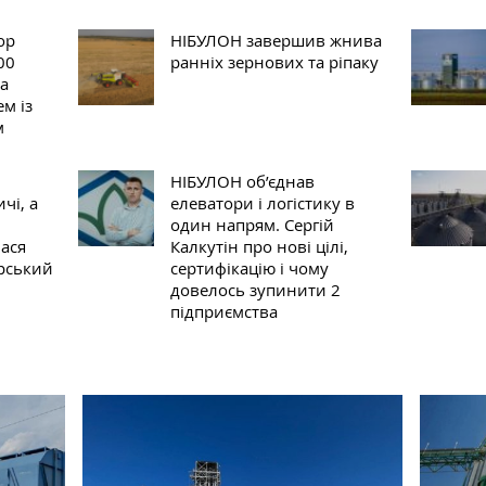
ор
НІБУЛОН завершив жнива
00
ранніх зернових та ріпаку
на
м із
м
НІБУЛОН об’єднав
чі, а
елеватори і логістику в
один напрям. Сергій
лася
Калкутін про нові цілі,
рський
сертифікацію і чому
довелось зупинити 2
підприємства