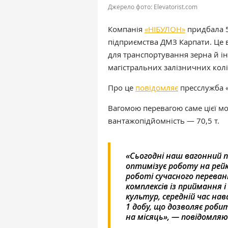
Джерело фото: Еlevatorist.com
Компанія
«НІБУЛОН»
придбала 5
підприємства ДМЗ Карпати. Ц
е 
для транспортування зерна й і
магістральних залізничних кол
Про це
повідомляє
пресслужба 
Вагомою перевагою саме цієї мо
вантажопідйомність — 70,5 т.
«Сьогодні наш вагонний п
оптимізує роботу на рей
роботі сучасного перева
комплексів із приймання 
культур,
середній час на
1 добу, що дозволяє роби
на місяць», — повідомляю