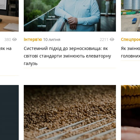
380
2211
Інтерв'ю
10 липня
Спецпро
 як на
Системний підхід до зерносховища: як
Як зміню
світові стандарти змінюють елеваторну
головних
галузь