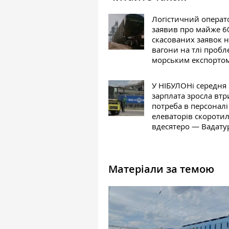
Логістичний операт
заявив про майже 6
скасованих заявок 
вагони на тлі пробле
морським експорто
У НІБУЛОНі середня
зарплата зросла втри
потреба в персоналі
елеваторів скороти
вдесятеро — Вадату
Матеріали за темою