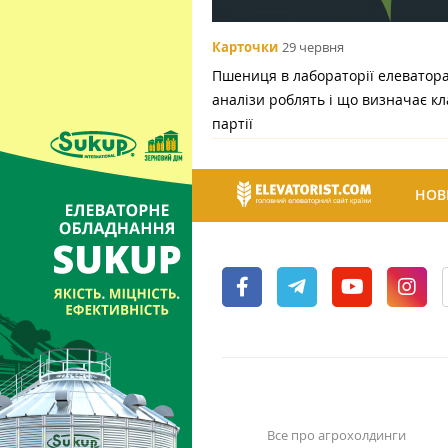
Карточки
29 червня
Пшениця в лабораторії елеватора:
аналізи роблять і що визначає кл
партії
НОВ
Все про агрохолдинги