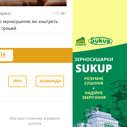
1718
червня
 зерносушіння, які коштують
м грошей
ПРО
КОМАНДА
НАС
Магазин стильних аграрних
штучок