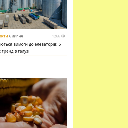
1266
екти
6 липня
ються вимоги до елеваторів: 5
 трендів галузі