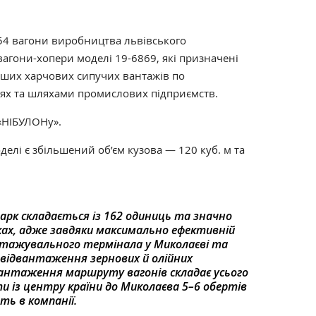
4 вагони виробництва львівського
вагони-хопери моделі 19-6869, які призначені
нших харчових сипучих вантажів по
іях та шляхами промислових підприємств.
«НІБУЛОНу».
делі є збільшений об’єм кузова — 120 куб. м та
арк складається із 162 одиниць та значно
ках, адже завдяки максимально ефективній
нтажувального термінала у Миколаєві та
і відвантаження зернових й олійних
вантаження маршруту вагонів складає усього
ти із центру країни до Миколаєва 5–6 обертів
ть в компанії.