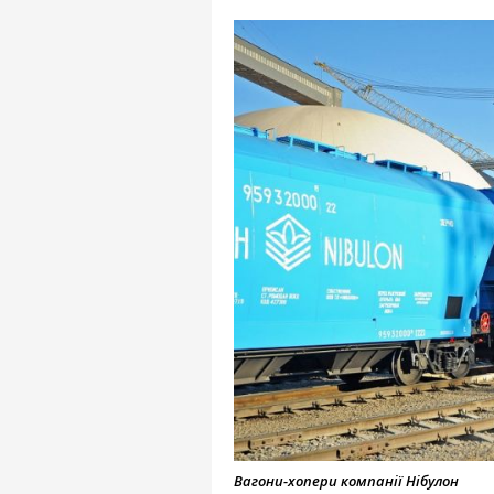
Вагони-хопери компанії Нібулон