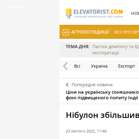
НО
АГРОЕКСПЕДИЦІЇ
ВСЕ ПРО З
ТЕМА ДНЯ:
Пастки демпінгу та б
експлуатації
Всі
Україна
Експорт
Попередня новина
Ціни на українську соняшнико
фоні підвищеного попиту Індії
Нібулон збільшив
23 лютого 2022, 11:46