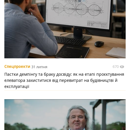
670
Спецпроекти
31 липня
Пастки демпінгу та браку досвіду: як на етапі проєктування
елеватора захиститися від перевитрат на будівництві й
експлуатації