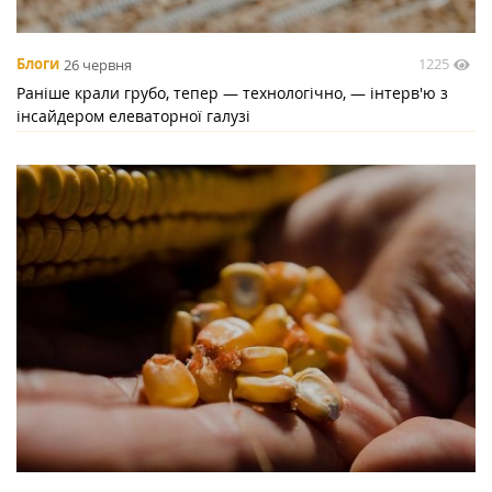
1225
Блоги
26 червня
Раніше крали грубо, тепер — технологічно, — інтерв'ю з
інсайдером елеваторної галузі