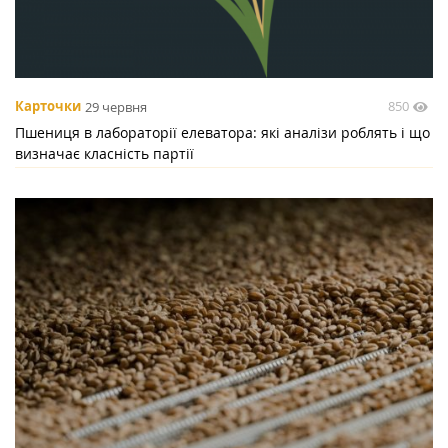
850
Карточки
29 червня
Пшениця в лабораторії елеватора: які аналізи роблять і що
визначає класність партії