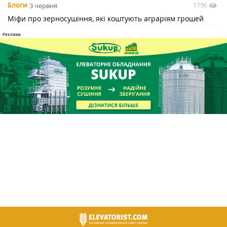
1796
Блоги
3 червня
Міфи про зерносушіння, які коштують аграріям грошей