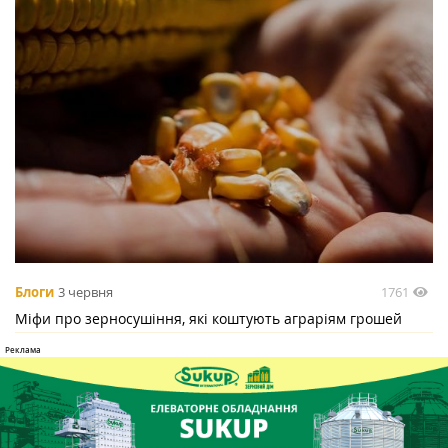
1761
Блоги
3 червня
Міфи про зерносушіння, які коштують аграріям грошей