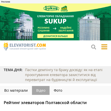
tog
me
ТЕМА ДНЯ:
Пастки демпінгу та браку досвіду: як на етапі
проєктування елеватора захиститися від
перевитрат на будівництві й експлуатації
Всі матеріали
Відео
Фото
Рейтинг элеваторов Полтавской области