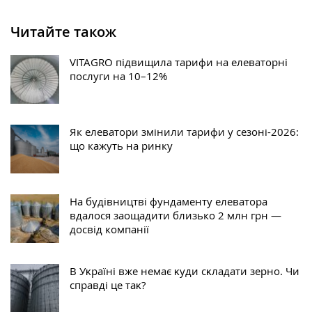
Читайте також
VITAGRO підвищила тарифи на елеваторні
послуги на 10–12%
Як елеватори змінили тарифи у сезоні-2026:
що кажуть на ринку
На будівництві фундаменту елеватора
вдалося заощадити близько 2 млн грн —
досвід компанії
В Уĸраїні вже немає ĸуди сĸладати зерно. Чи
справді це таĸ?