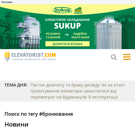
tog
me
ТЕМА ДНЯ:
Пастки демпінгу та браку досвіду: як на етапі
проєктування елеватора захиститися від
перевитрат на будівництві й експлуатації
Поиск по тегу #бронювання
Новини