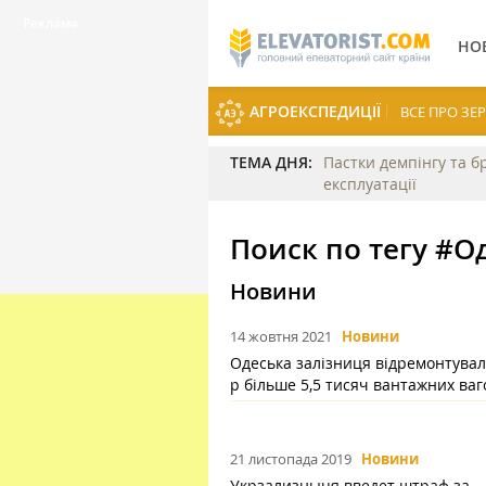
НО
АГРОЕКСПЕДИЦІЇ
ВСЕ ПРО З
ТЕМА ДНЯ:
Пастки демпінгу та б
експлуатації
Поиск по тегу #О
Новини
14 жовтня 2021
Новини
Одеська залізниця відремонтувал
р більше 5,5 тисяч вантажних ваг
21 листопада 2019
Новини
Укрзализныця введет штраф за