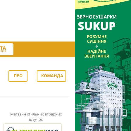
ПРО
КОМАНДА
НАС
Магазин стильних аграрних
штучок