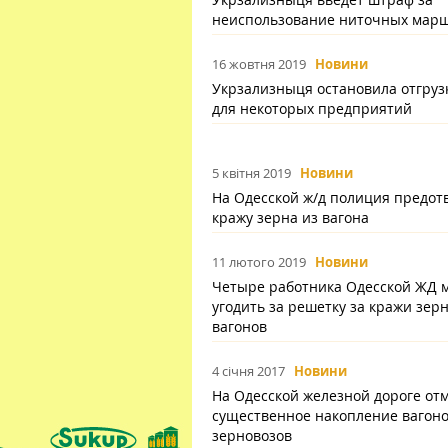
неиcпользование ниточных мар
16 жовтня 2019
Новини
Укрзализныця остановила отгруз
для некоторых предприятий
5 квітня 2019
Новини
На Одесской ж/д полиция предот
кражу зерна из вагона
11 лютого 2019
Новини
Четыре работника Одесской ЖД м
угодить за решетку за кражи зерн
вагонов
4 січня 2017
Новини
На Одесской железной дороге от
существенное накопление вагоно
зерновозов