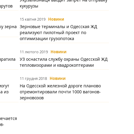
шрутов
кукурузы
15 квітня 2019
Новини
ку зерна
Зерновые терминалы и Одесская ЖД
реализуют пилотный проект по
оптимизации грузопотока
11 лютого 2019
Новини
вратила
УЗ оснастила службу охраны Одесской ЖД
тепловизорами и квадрокоптерами
11 грудня 2018
Новини
огут
На Одесской железной дороге планово
а из
отремонтировали почти 1000 вагонов-
зерновозов
мечается
в-