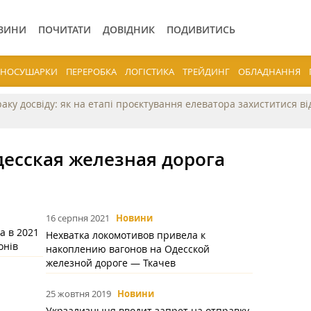
ВИНИ
ПОЧИТАТИ
ДОВІДНИК
ПОДИВИТИСЬ
ЕРНОСУШАРКИ
ПЕРЕРОБКА
ЛОГІСТИКА
ТРЕЙДИНГ
ОБЛАДНАННЯ
раку досвіду: як на етапі проєктування елеватора захиститися в
десская железная дорога
16 серпня 2021
Новини
а в 2021
Нехватка локомотивов привела к
онів
накоплению вагонов на Одесской
железной дороге — Ткачев
25 жовтня 2019
Новини
Укрзализныця вводит запрет на отправку