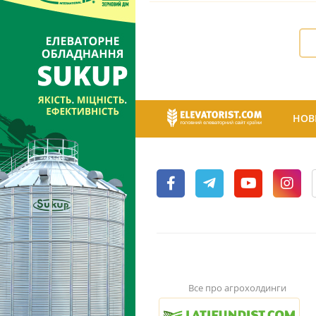
НОВ
Все про агрохолдинги