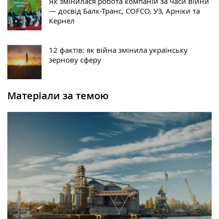
Як змінилася робота компаній за часи війни
— досвід Балк-Транс, COFCO, УЗ, Арніки та
Кернел
12 фактів: як війна змінила українську
зернову сферу
Матеріали за темою