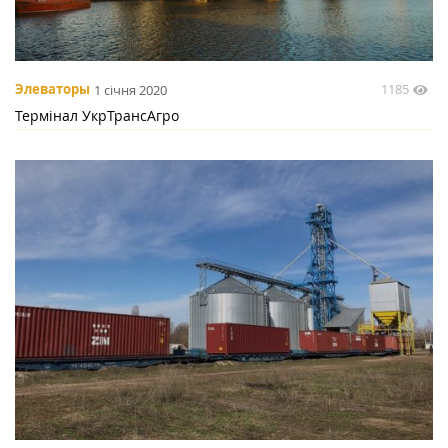
1185
Элеваторы
1 січня 2020
Термінал УкрТрансАгро