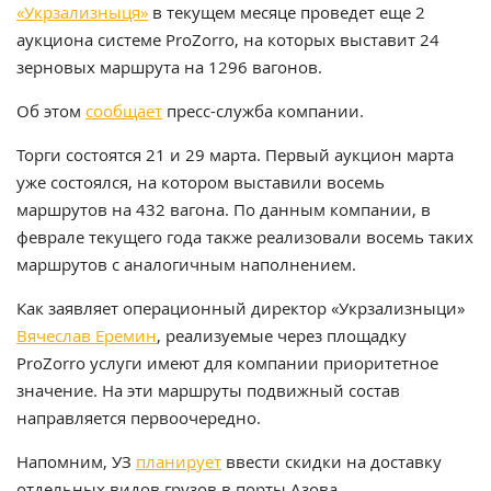
«Укрзализныця»
в текущем месяце проведет еще 2
аукциона системе ProZorro, на которых выставит 24
зерновых маршрута на 1296 вагонов.
Об этом
сообщает
пресс-служба компании.
Торги состоятся 21 и 29 марта. Первый аукцион марта
уже состоялся, на котором выставили восемь
маршрутов на 432 вагона. По данным компании, в
феврале текущего года также реализовали восемь таких
маршрутов с аналогичным наполнением.
Как заявляет операционный директор «Укрзализныци»
Вячеслав Еремин
, реализуемые через площадку
ProZorro услуги имеют для компании приоритетное
значение. На эти маршруты подвижный состав
направляется первоочередно.
Напомним, УЗ
планирует
ввести скидки на доставку
отдельных видов грузов в порты Азова.