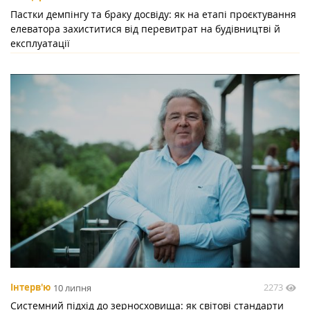
Пастки демпінгу та браку досвіду: як на етапі проєктування
елеватора захиститися від перевитрат на будівництві й
експлуатації
2273
Інтерв'ю
10 липня
Системний підхід до зерносховища: як світові стандарти