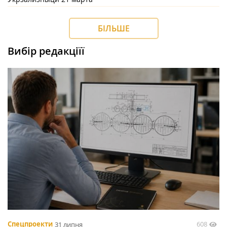
БІЛЬШЕ
Вибір редакціїї
608
Спецпроекти
31 липня