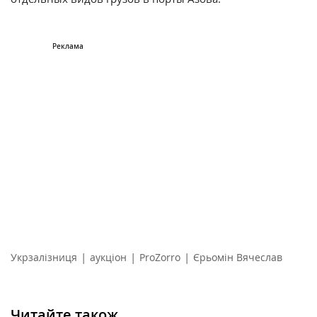
|
|
|
Укрзалізниця
аукціон
ProZorro
Єрьомін Вячеслав
Читайте також