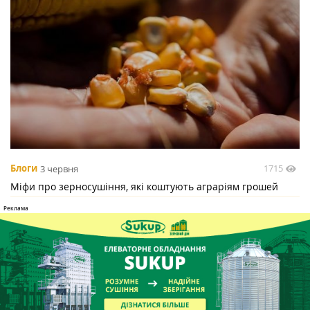
1715
Блоги
3 червня
Міфи про зерносушіння, які коштують аграріям грошей