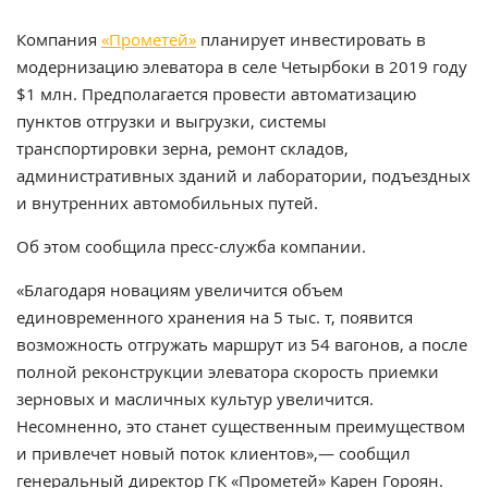
Компания
«Прометей»
планирует инвестировать в
модернизацию элеватора в селе Четырбоки в 2019 году
$1 млн. Предполагается провести автоматизацию
пунктов отгрузки и выгрузки, системы
транспортировки зерна, ремонт складов,
административных зданий и лаборатории, подъездных
и внутренних автомобильных путей.
Об этом сообщила пресс-служба компании.
«Благодаря новациям увеличится объем
единовременного хранения на 5 тыс. т, появится
возможность отгружать маршрут из 54 вагонов, а после
полной реконструкции элеватора скорость приемки
зерновых и масличных культур увеличится.
Несомненно, это станет существенным преимуществом
и привлечет новый поток клиентов»,— сообщил
генеральный директор ГК «Прометей» Карен Гороян.