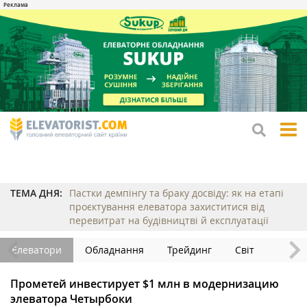
tog
me
ТЕМА ДНЯ:
Пастки демпінгу та браку досвіду: як на етапі
проєктування елеватора захиститися від
перевитрат на будівництві й експлуатації
Елеватори
Обладнання
Трейдинг
Світ
Прометей инвестирует $1 млн в модернизацию
элеватора Четырбоки