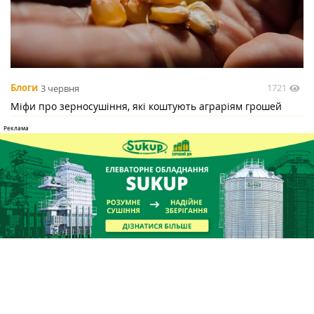
1721
Блоги
3 червня
Міфи про зерносушіння, які коштують аграріям грошей