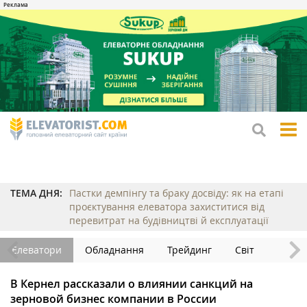
tog
me
ТЕМА ДНЯ:
Пастки демпінгу та браку досвіду: як на етапі
проєктування елеватора захиститися від
перевитрат на будівництві й експлуатації
Елеватори
Обладнання
Трейдинг
Світ
В Кернел рассказали о влиянии санкций на
зерновой бизнес компании в России