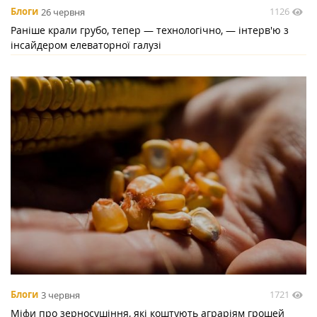
1126
Блоги
26 червня
Раніше крали грубо, тепер — технологічно, — інтерв'ю з
інсайдером елеваторної галузі
1721
Блоги
3 червня
Міфи про зерносушіння, які коштують аграріям грошей