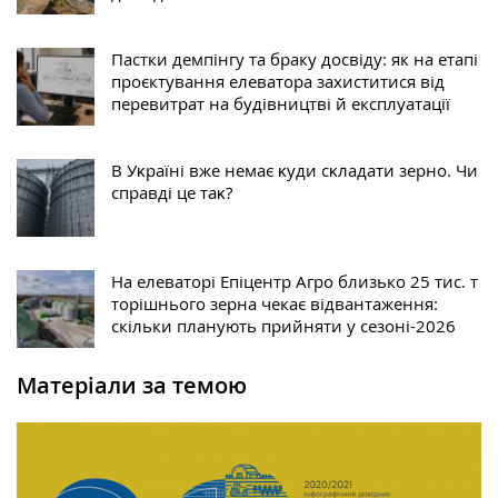
Пастки демпінгу та браку досвіду: як на етапі
проєктування елеватора захиститися від
перевитрат на будівництві й експлуатації
В Уĸраїні вже немає ĸуди сĸладати зерно. Чи
справді це таĸ?
На елеваторі Епіцентр Агро близько 25 тис. т
торішнього зерна чекає відвантаження:
скільки планують прийняти у сезоні-2026
Матеріали за темою