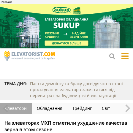
tog
me
ТЕМА ДНЯ:
Пастки демпінгу та браку досвіду: як на етапі
проєктування елеватора захиститися від
перевитрат на будівництві й експлуатації
Елеватори
Обладнання
Трейдинг
Світ
На элеваторах МХП отметили ухудшение качества
зерна в этом сезоне