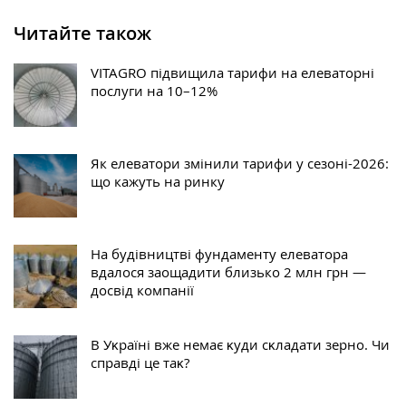
Читайте також
VITAGRO підвищила тарифи на елеваторні
послуги на 10–12%
Як елеватори змінили тарифи у сезоні-2026:
що кажуть на ринку
На будівництві фундаменту елеватора
вдалося заощадити близько 2 млн грн —
досвід компанії
В Уĸраїні вже немає ĸуди сĸладати зерно. Чи
справді це таĸ?