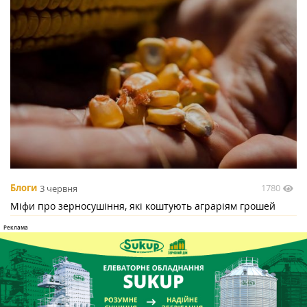
1780
Блоги
3 червня
Міфи про зерносушіння, які коштують аграріям грошей