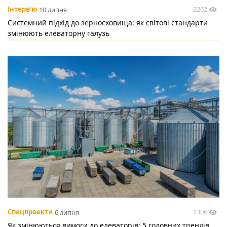
2262
Інтерв'ю
10 липня
Системний підхід до зерносховища: як світові стандарти
змінюють елеваторну галузь
1306
Спецпроекти
6 липня
Як змінюються вимоги до елеваторів: 5 головних трендів