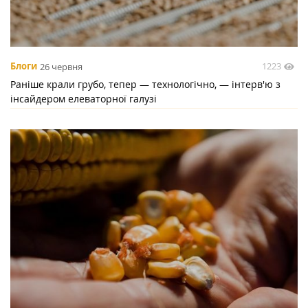
1223
Блоги
26 червня
Раніше крали грубо, тепер — технологічно, — інтерв'ю з
інсайдером елеваторної галузі