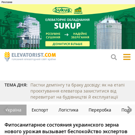
tog
me
ТЕМА ДНЯ:
Пастки демпінгу та браку досвіду: як на етапі
проєктування елеватора захиститися від
перевитрат на будівництві й експлуатації
Україна
Експорт
Логістика
Переробка
Події
Фитосанитарное состояния украинского зерна
нового урожая вызывает беспокойство экспертов