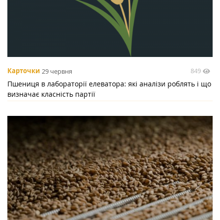
849
Карточки
29 червня
Пшениця в лабораторії елеватора: які аналізи роблять і що
визначає класність партії