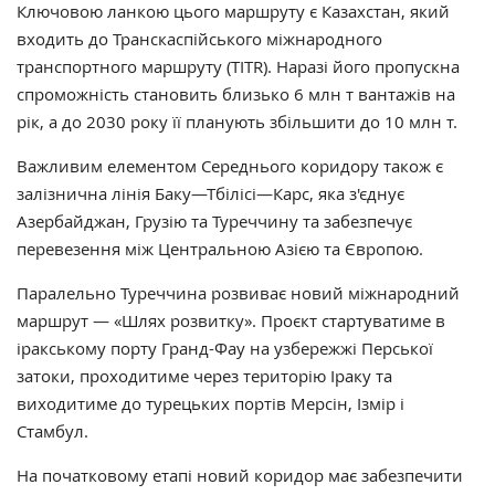
Ключовою ланкою цього маршруту є Казахстан, який
входить до Транскаспійського міжнародного
транспортного маршруту (TITR). Наразі його пропускна
спроможність становить близько 6 млн т вантажів на
рік, а до 2030 року її планують збільшити до 10 млн т.
Важливим елементом Середнього коридору також є
залізнична лінія Баку—Тбілісі—Карс, яка з'єднує
Азербайджан, Грузію та Туреччину та забезпечує
перевезення між Центральною Азією та Європою.
Паралельно Туреччина розвиває новий міжнародний
маршрут — «Шлях розвитку». Проєкт стартуватиме в
іракському порту Гранд-Фау на узбережжі Перської
затоки, проходитиме через територію Іраку та
виходитиме до турецьких портів Мерсін, Ізмір і
Стамбул.
На початковому етапі новий коридор має забезпечити