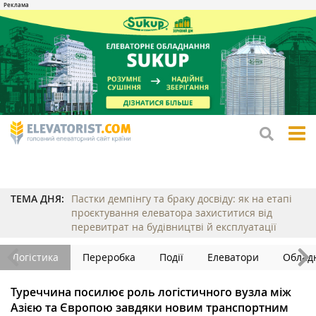
tog
me
ТЕМА ДНЯ:
Пастки демпінгу та браку досвіду: як на етапі
проєктування елеватора захиститися від
перевитрат на будівництві й експлуатації
Логістика
Переробка
Події
Елеватори
Облад
Туреччина посилює роль логістичного вузла між
Азією та Європою завдяки новим транспортним