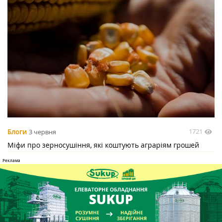
1721
Блоги
3 червня
Міфи про зерносушіння, які коштують аграріям грошей