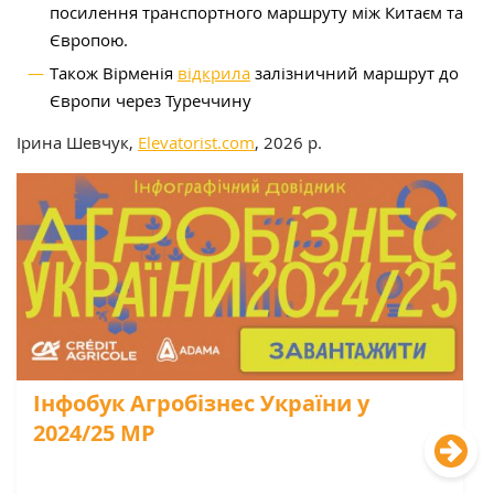
посилення транспортного маршруту між Китаєм та
Європою.
Також Вірменія
відкрила
залізничний маршрут до
Європи через Туреччину
Ірина Шевчук,
Elevatorist.com
, 2026 р.
Інфобук Агробізнес України у
2024/25 МР