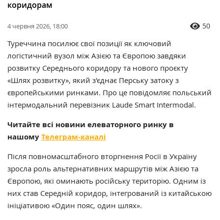
коридорам
50
4 червня 2026, 18:00
Туреччина посилює свої позиції як ключовий
логістичний вузол між Азією та Європою завдяки
розвитку Середнього коридору та нового проєкту
«Шлях розвитку», який з'єднає Перську затоку з
європейськими ринками. Про це повідомляє польський
інтермодальний перевізник Laude Smart Intermodal.
Читайте всі новини елеваторного ринку в
нашому
Телеграм-каналі
Після повномасштабного вторгнення Росії в Україну
зросла роль альтернативних маршрутів між Азією та
Європою, які оминають російську територію. Одним із
них став Середній коридор, інтегрований із китайською
ініціативою «Один пояс, один шлях».