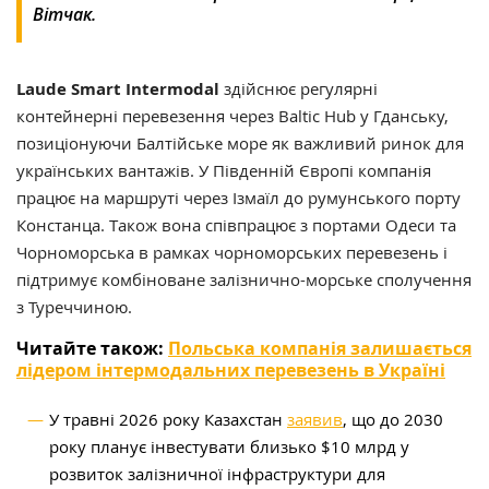
Вітчак.
Laude Smart Intermodal
здійснює регулярні
контейнерні перевезення через Baltic Hub у Гданську,
позиціонуючи Балтійське море як важливий ринок для
українських вантажів. У Південній Європі компанія
працює на маршруті через Ізмаїл до румунського порту
Констанца. Також вона співпрацює з портами Одеси та
Чорноморська в рамках чорноморських перевезень і
підтримує комбіноване залізнично-морське сполучення
з Туреччиною.
Читайте також:
Польська компанія залишається
лідером інтермодальних перевезень в Україні
У травні 2026 року Казахстан
заявив
, що до 2030
року планує інвестувати близько $10 млрд у
розвиток залізничної інфраструктури для