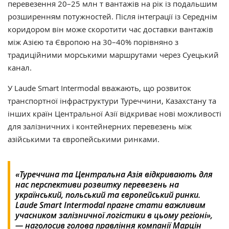
перевезення 20–25 млн т вантажів на рік із подальшим
розширенням потужностей. Після інтеграції із Середнім
коридором він може скоротити час доставки вантажів
між Азією та Європою на 30–40% порівняно з
традиційними морськими маршрутами через Суецький
канал.
У Laude Smart Intermodal вважають, що розвиток
транспортної інфраструктури Туреччини, Казахстану та
інших країн Центральної Азії відкриває нові можливості
для залізничних і контейнерних перевезень між
азійськими та європейськими ринками.
«
Туреччина та Центральна Азія відкривають для
нас перспективи розвитку перевезень на
український, польський та європейський ринки.
Laude Smart Intermodal прагне стати важливим
учасником залізничної логістики в цьому регіоні»,
— наголосив голова правління компанії Марцін