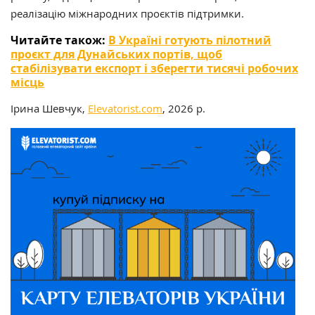
реалізацію міжнародних проєктів підтримки.
Читайте також:
В Україні готують пілотний
проєкт для Дунайських портів, щоб
стабілізувати експорт і зберегти тисячі робочих
місць
Ірина Шевчук,
Elevatorist.com
, 2026 р.