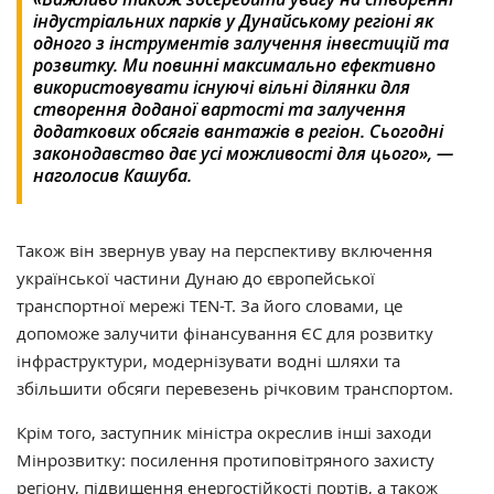
індустріальних парків у Дунайському регіоні як
одного з інструментів залучення інвестицій та
розвитку. Ми повинні максимально ефективно
використовувати існуючі вільні ділянки для
створення доданої вартості та залучення
додаткових обсягів вантажів в регіон. Сьогодні
законодавство дає усі можливості для цього», —
наголосив Кашуба.
Також він звернув увау на перспективу включення
української частини Дунаю до європейської
транспортної мережі TEN-T. За його словами, це
допоможе залучити фінансування ЄС для розвитку
інфраструктури, модернізувати водні шляхи та
збільшити обсяги перевезень річковим транспортом.
Крім того, заступник міністра окреслив інші заходи
Мінрозвитку: посилення протиповітряного захисту
регіону, підвищення енергостійкості портів, а також