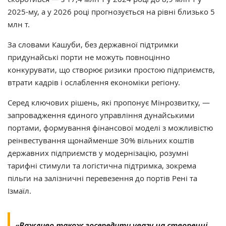
2025-му, а у 2026 році прогнозується на рівні близько 5
млн т.
За словами Кашуби, без державної підтримки
придунайські порти не можуть повноцінно
конкурувати, що створює ризики простою підприємств,
втрати кадрів і ослаблення економіки регіону.
Серед ключових рішень, які пропонує Мінрозвитку, —
запровадження єдиного управління дунайськими
портами, формування фінансової моделі з можливістю
реінвестування щонайменше 30% вільних коштів
державних підприємств у модернізацію, розумні
тарифні стимули та логістична підтримка, зокрема
пільги на залізничні перевезення до портів Рені та
Ізмаїл.
«Важливо також зосередити увагу на створенні