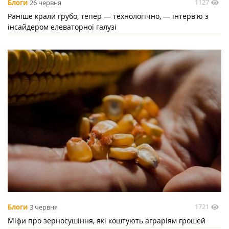
1127
Блоги
26 червня
Раніше крали грубо, тепер — технологічно, — інтерв'ю з
інсайдером елеваторної галузі
1721
Блоги
3 червня
Міфи про зерносушіння, які коштують аграріям грошей