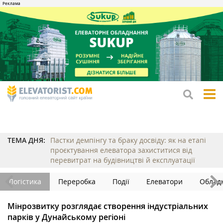
tog
me
ТЕМА ДНЯ:
Пастки демпінгу та браку досвіду: як на етапі
проєктування елеватора захиститися від
перевитрат на будівництві й експлуатації
Логістика
Переробка
Події
Елеватори
Облад
Мінрозвитку розглядає створення індустріальних
парків у Дунайському регіоні