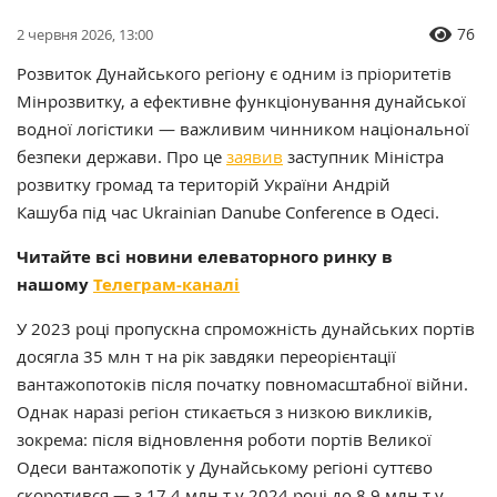
76
2 червня 2026, 13:00
Розвиток Дунайського регіону є одним із пріоритетів
Мінрозвитку, а ефективне функціонування дунайської
водної логістики — важливим чинником національної
безпеки держави. Про це
заявив
заступник Міністра
розвитку громад та територій України Андрій
Кашуба під час Ukrainian Danube Conference в Одесі.
Читайте всі новини елеваторного ринку в
нашому
Телеграм-каналі
У 2023 році пропускна спроможність дунайських портів
досягла 35 млн т на рік завдяки переорієнтації
вантажопотоків після початку повномасштабної війни.
Однак наразі регіон стикається з низкою викликів,
зокрема: після відновлення роботи портів Великої
Одеси вантажопотік у Дунайському регіоні суттєво
скоротився — з 17,4 млн т у 2024 році до 8,9 млн т у