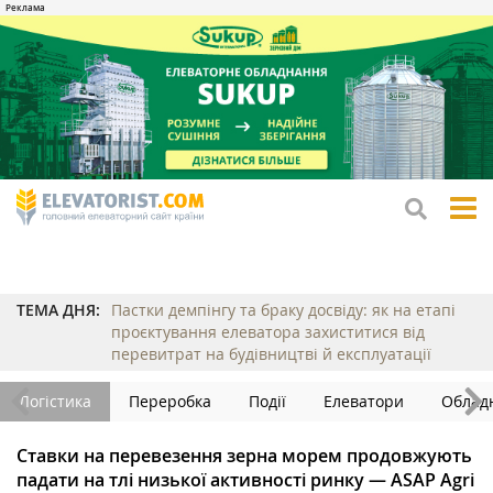
tog
me
ТЕМА ДНЯ:
Пастки демпінгу та браку досвіду: як на етапі
проєктування елеватора захиститися від
перевитрат на будівництві й експлуатації
Логістика
Переробка
Події
Елеватори
Облад
Ставки на перевезення зерна морем продовжують
падати на тлі низької активності ринку — ASAP Agri