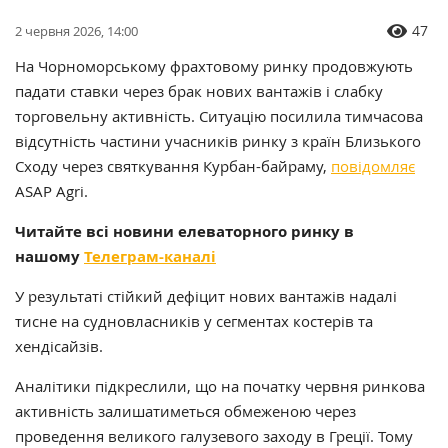
47
2 червня 2026, 14:00
На Чорноморському фрахтовому ринку продовжують
падати ставки через брак нових вантажів і слабку
торговельну активність. Ситуацію посилила тимчасова
відсутність частини учасників ринку з країн Близького
Сходу через святкування Курбан-байраму,
повідомляє
ASAP Agri.
Читайте всі новини елеваторного ринку в
нашому
Телеграм-каналі
У результаті стійкий дефіцит нових вантажів надалі
тисне на судновласників у сегментах костерів та
хендісайзів.
Аналітики підкреслили, що на початку червня ринкова
активність залишатиметься обмеженою через
проведення великого галузевого заходу в Греції. Тому