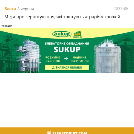
1837
Блоги
3 червня
Міфи про зерносушіння, які коштують аграріям грошей