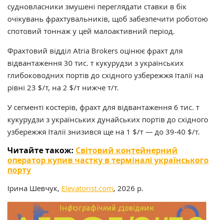
судновласники змушені переглядати ставки в бік
очікувань фрахтувальників, щоб забезпечити роботою
спотовий тоннаж у цей малоактивний період.
Фрахтовий відділ Atria Brokers оцінює фрахт для
відвантаження 30 тис. т кукурудзи з українських
глибоководних портів до східного узбережжя Італії на
рівні 23 $/т, на 2 $/т нижче т/т.
У сегменті костерів, фрахт для відвантаження 6 тис. т
кукурудзи з українських дунайських портів до східного
узбережжя Італії знизився ще на 1 $/т — до 39-40 $/т.
Читайте також:
Світовий контейнерний
оператор купив частку в терміналі українського
порту
Ірина Шевчук,
Elevatorist.com
, 2026 р.