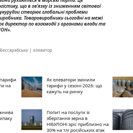
вони рухаються в морські порти. Це
гістику, що в зв’язку із зниженням світової
 кукурудзи створює глобальні проблеми
виробника. Товаровиробники сьогодні на межі
є директор по взаємодії з органами влади та
ЛОН».
|
 Бессарабська
елеватор
 тарифи
Як елеватори змінили
ги на
тарифи у сезоні-2026: що
кажуть на ринку
жнива
Попит на послуги зі
ріпаку
зберігання зерна в
НІБУЛОНі зріс приблизно на
30% на тлі російських атак