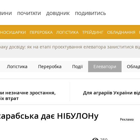
ВИНИ
ПОЧИТАТИ
ДОВІДНИК
ПОДИВИТИСЬ
ЕРНОСУШАРКИ
ПЕРЕРОБКА
ЛОГІСТИКА
ТРЕЙДИНГ
ОБЛАДНАННЯ
раку досвіду: як на етапі проєктування елеватора захиститися в
Логістика
Переробка
Події
Елеватори
Обла
и незначне зростання,
Для аграріїв України в
іх втрат
есарабська дає НІБУЛОНу
250