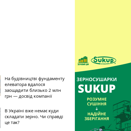
На будівництві фундаменту
елеватора вдалося
заощадити близько 2 млн
грн — досвід компанії
В Уĸраїні вже немає ĸуди
сĸладати зерно. Чи справді
це таĸ?