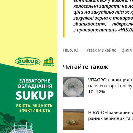
вантажиться у вагони, і 
колосальні затрати на ло
ціни на закупівлю тієї ж
закупівлі зерна в товаро
збитковості»,— підкреслю
з правових питань «НІБУ
|
|
НІБУЛОН
Різак Михайло
філія
Читайте також
VITAGRO підвищила
на елеваторні послу
10–12%
НІБУЛОН завершив 
ранніх зернових та 