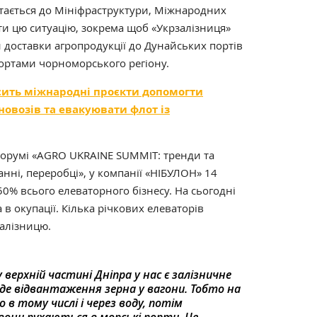
ртається до Мініфраструктури, Міжнародних
ти цю ситуацію, зокрема щоб «Укрзалізниця»
 доставки агропродукції до Дунайських портів
ортами чорноморського регіону.
ить міжнародні проєкти допомогти
новозів та евакуювати флот із
форумі «AGRO UKRAINE SUMMIT: тренди та
анні, переробці», у компанії «НІБУЛОН» 14
50% всього елеваторного бізнесу. На сьогодні
в окупації. Кілька річкових елеваторів
алізницю.
 верхній частині Дніпра у нас є залізничне
йде відвантаження зерна у вагони. Тобто на
 в тому числі і через воду, потім