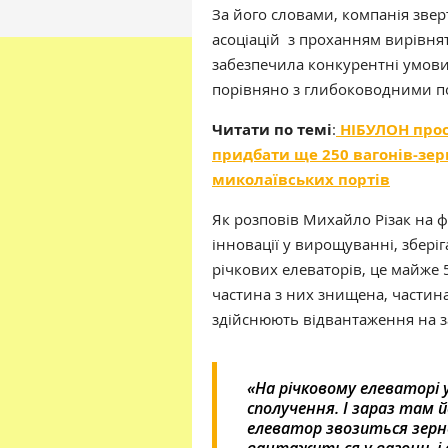
За його словами, компанія зве
асоціацій з проханням вирівня
забезпечила конкурентні умови
порівняно з глибоководними п
Читати по темі
:
НІБУЛОН прос
придбати ще 250 вагонів-зер
миколаївських портів
Як розповів Михайло Різак на 
інновації у вирощуванні, зберіг
річкових елеваторів, це майже 
частина з них знищена, частина 
здійснюють відвантаження на з
«На річковому елеваторі у
сполучення. І зараз там 
елеватор звозиться зерно