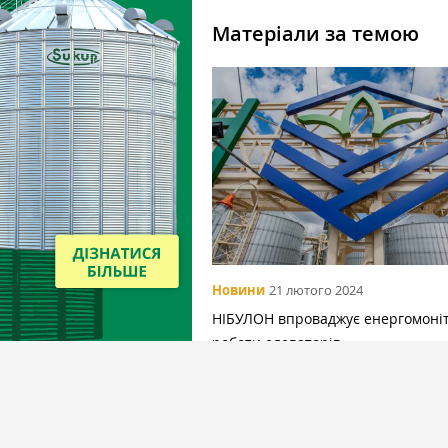
Матеріали за темою
Новини
21 лютого 2024
НІБУЛОН впроваджує енергомоні
роботи елеваторів
Вибір редакціїї