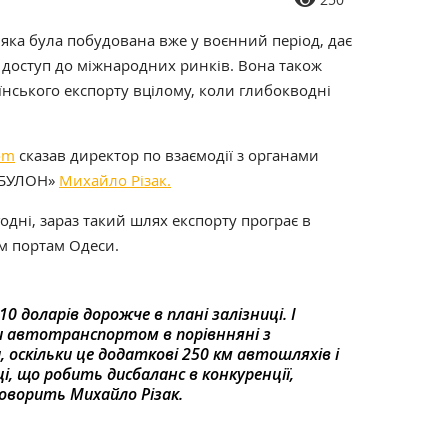
, яка була побудована вже у воєнний період, дає
 доступ до міжнародних ринків. Вона також
аїнського експорту вцілому, коли глибокводні
com
сказав директор по взаємодії з органами
НІБУЛОН»
Михайло Різак.
одні, зараз такий шлях експорту програє в
м портам Одеси.
10 доларів дорожче в плані залізниці. І
и автотранспортом в порівнняні з
оскільки це додаткові 250 км автошляхів і
і, що робить дисбаланс в конкуренції,
оворить Михайло Різак.