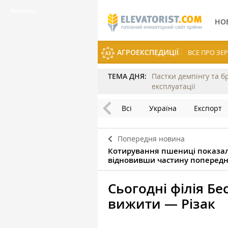
НО
АГРОЕКСПЕДИЦІЇ
ВСЕ ПРО З
ТЕМА ДНЯ:
Пастки демпінгу та б
експлуатації
Всі
Україна
Експорт
Попередня новина
Котирування пшениці показал
відновивши частину попередн
Сьогодні філія Б
вижити — Різак