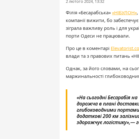
2 лютого 2024, 13:32
Філія «Бесарабська»
«НІБУЛОН»
компанії вижити, бо забеспечує
зіграла важливу роль і для укр
порти Одеси не працювали.
Про це в коментарі
Elevatorist.
влади та з правових питань «
Однак, за його словами, на сьог
маржинальності глибоководни
«На сьогодні Бесарабія на 
дорожча в плані доставк
глибоководними портами, 
додаткові 200 км залізниц
здорожчує логістику»,— г