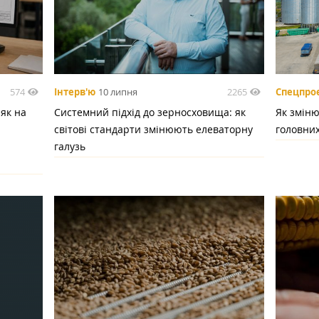
574
2265
Інтерв'ю
10 липня
Спецпро
 як на
Системний підхід до зерносховища: як
Як зміню
світові стандарти змінюють елеваторну
головних
галузь