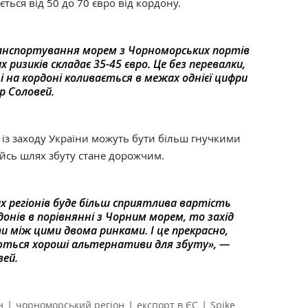
ться від 50 до 70 євро від кордону.
анспортування морем з Чорноморських портів
х ризиків складає 35-45 євро. Це без перевалки,
і на кордоні коливається в межах однієї цифри
р Соловей.
 із заходу України можуть бути більш гнучкими
ийсь шлях збуту стане дорожчим.
их регіонів буде більш сприятлива вартість
донів в порівнянні з Чорним морем, то захід
 між цими двома ринками. І це прекрасно,
яються хороші альтернативи для збуту», —
вей.
|
|
|
н
чорноморський регіон
експорт в ЄС
Spike