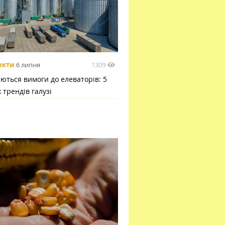
1309
екти
6 липня
ються вимоги до елеваторів: 5
 трендів галузі