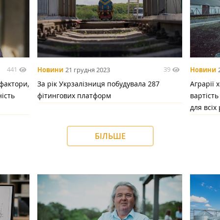
441
39
Новини
21 грудня 2023
Новини
фактори,
За рік Укрзалізниця побудувала 287
Аграрії 
ність
фітингових платформ
вартіст
для всіх 
БІЛЬШЕ