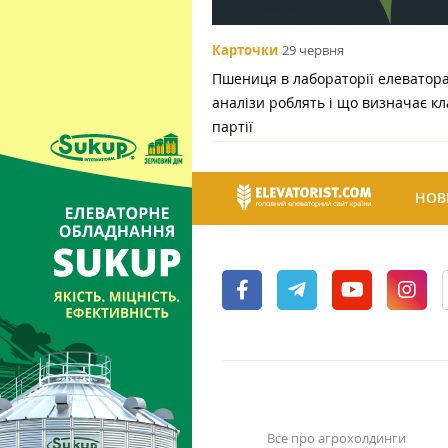
Карточки
29 червня
Пшениця в лабораторії елеватора:
аналізи роблять і що визначає кл
партії
НОВ
Все про агрохолдинги