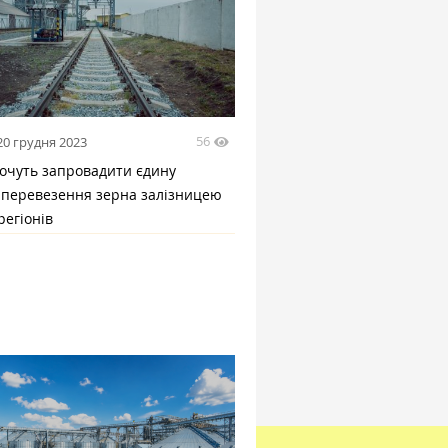
56
20 грудня 2023
хочуть запровадити єдину
ь перевезення зерна залізницею
регіонів