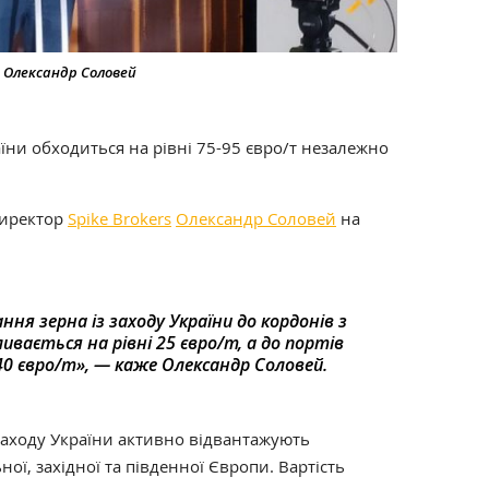
s Олександр Соловей
аїни обходиться на рівні 75-95 євро/т незалежно
директор
Spike Brokers
Олександр Соловей
на
я зерна із заходу України до кордонів з
ивається на рівні 25 євро/т, а до портів
0 євро/т», — каже Олександр Соловей.
 заходу України активно відвантажують
ої, західної та південної Європи. Вартість