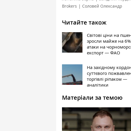
|
Brokers
Соловей Олександр
Читайте також
Світові ціни на пш
зросли майже на 6%
атаки на чорномор
експорт — ФАО
На західному кордо
суттєвого пожвавле
торгівлі ріпаком —
аналітики
Матеріали за темою