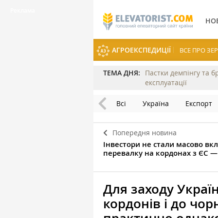
НО
АГРОЕКСПЕДИЦІЇ
ВСЕ ПРО З
ТЕМА ДНЯ:
Пастки демпінгу та б
експлуатації
Всі
Україна
Експорт
Попередня новина
Інвестори не стали масово вк
перевалку на кордонах з ЄС 
Для заходу Україн
кордонів і до чо