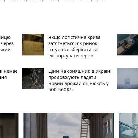
еницю
Якщо логістична криза
 через
затягнеться: як ринок
ський
готується зберігати та
експортувати зерно
ні немає
Ціни на соняшник в Україні
ння
продовжують падати:
новий врожай оцінюють у
500-560$/т