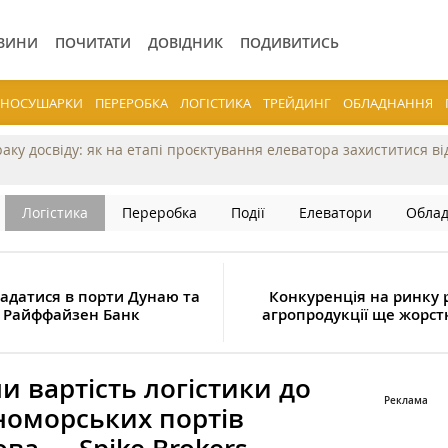
ВИНИ
ПОЧИТАТИ
ДОВІДНИК
ПОДИВИТИСЬ
ЕРНОСУШАРКИ
ПЕРЕРОБКА
ЛОГІСТИКА
ТРЕЙДИНГ
ОБЛАДНАННЯ
раку досвіду: як на етапі проєктування елеватора захиститися в
Логістика
Переробка
Події
Елеватори
Обла
ладатися в порти Дунаю та
Конкуренція на ринку 
— Райффайзен Банк
агропродукції ще жорст
и вартість логістики до
рноморських портів