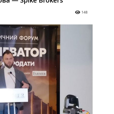
ва — Spike Brokers
148