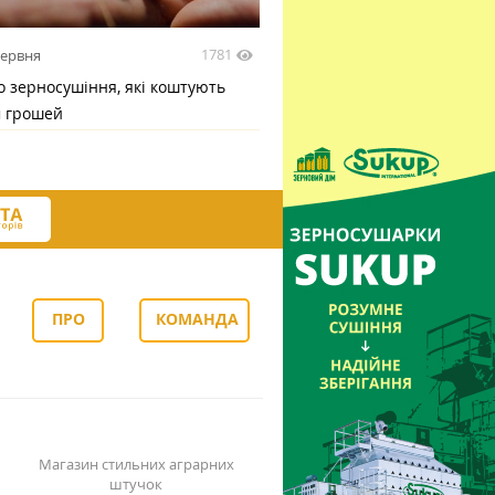
1781
червня
 зерносушіння, які коштують
м грошей
ПРО
КОМАНДА
НАС
Магазин стильних аграрних
штучок