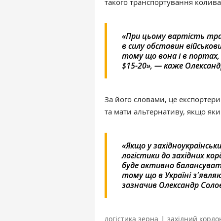
такого транспортування коливає
«При цьому вартість тр
в силу обставин військови
тому що вона і в портах, 
$15-20», — каже Олександ
За його словами, це експортери
та мати альтернативу, якщо як
«Якщо у західноукраїнськ
логістики до західних кор
буде активно балансувати
тому що в Україні з'явл
зазначив Олександр Соло
|
логістика зерна
західний кордо