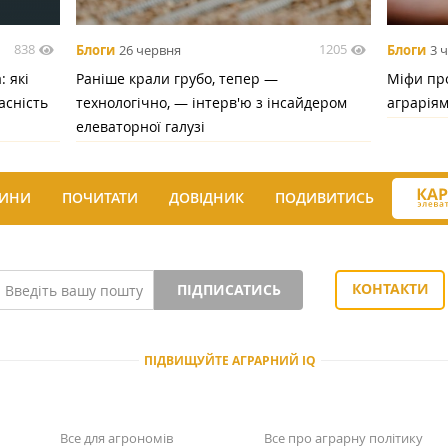
838
1205
Блоги
26 червня
Блоги
3 
 які
Раніше крали грубо, тепер —
Міфи про
асність
технологічно, — інтерв'ю з інсайдером
аграрія
елеваторної галузі
ИНИ
ПОЧИТАТИ
ДОВІДНИК
ПОДИВИТИСЬ
КОНТАКТИ
ПІДПИСАТИСЬ
ПІДВИЩУЙТЕ АГРАРНИЙ IQ
Все для агрономів
Все про аграрну політику