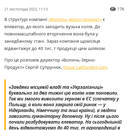
176
21 листопада 2023, 11:13
В структурі компанії
«Волинь-зерно-продукт»
є
елеватор, до якого заходить вузька колія. До
повномасштабного вторгнення вона була у
занедбаному стані. Зараз компанія щомісяця
відвантажує до 40 тис. т продукції цим шляхом.
Про це розповів директор «Волинь-Зерно-
Продукт» Сергій Супрунюк,
пише Latifundist.com
.
«Завдяки місцевій владі та «Укрзалізниці»
буквально за два тижні цю колію нам поновили.
Так ми змогли вивозити зернові в ЄС (спочатку у
Польщу, а коли вона закрила свій ринок — у
Нідерланди, Німеччину та інші країни), а звідти
завозити гуманітарну допомогу. Ну і після цього
почали розбудовувати елеватор. На сьогоднішній
день відвантажуємо до 40 тис. т агропродукції в