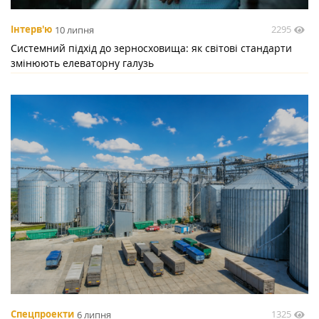
2295
Інтерв'ю
10 липня
Системний підхід до зерносховища: як світові стандарти
змінюють елеваторну галузь
1325
Спецпроекти
6 липня