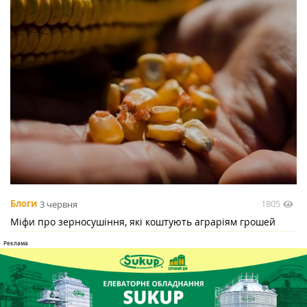
1805
Блоги
3 червня
Міфи про зерносушіння, які коштують аграріям грошей