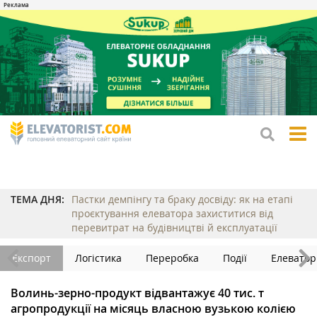
tog
me
ТЕМА ДНЯ:
Пастки демпінгу та браку досвіду: як на етапі
проєктування елеватора захиститися від
перевитрат на будівництві й експлуатації
Експорт
Логістика
Переробка
Події
Елеватор
Волинь-зерно-продукт відвантажує 40 тис. т
агропродукції на місяць власною вузькою колією