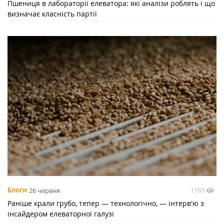
Пшениця в лабораторії елеватора: які аналізи роблять і що
визначає класність партії
1165
Блоги
26 червня
Раніше крали грубо, тепер — технологічно, — інтерв'ю з
інсайдером елеваторної галузі