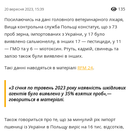
135
20 вересня 2023, 15:39
Посилаючись на дані головного ветеринарного лікаря,
Вища контрольна служба Польщі констатує, що з 73
проб зерна, імпортованих з України, у 17 було
виявлено сальмонеллу, в інших 17 — пестициди, у 11
— ГМО та у 6 — міотоксин. Ртуть, кадмій, свинець та
залізо також були виявлені в інших.
Такі данні наводяться в матеріалі
RFM 24
.
«З січня по травень 2023 року наявність шкідливих
агентів було виявлено у 35% взятих проб»,—
говориться в матеріалі.
Також говориться про те, що за минулий рік імпорт
пшениці із України в Польщу виріс на 16 тис. відсотків,