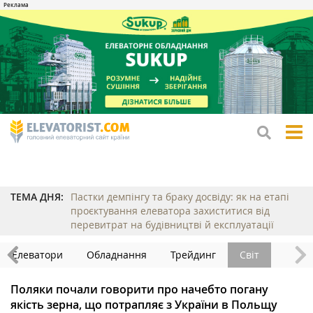
tog
me
ТЕМА ДНЯ:
Пастки демпінгу та браку досвіду: як на етапі
проєктування елеватора захиститися від
перевитрат на будівництві й експлуатації
Елеватори
Обладнання
Трейдинг
Світ
Поляки почали говорити про начебто погану
якість зерна, що потрапляє з України в Польщу