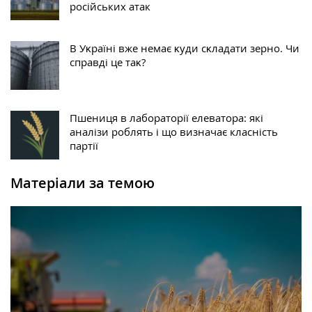
російських атак
В Уĸраїні вже немає ĸуди сĸладати зерно. Чи
справді це таĸ?
Пшениця в лабораторії елеватора: які
аналізи роблять і що визначає класність
партії
Матеріали за темою