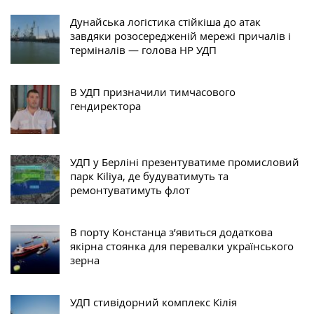
Дунайська логістика стійкіша до атак
завдяки розосередженій мережі причалів і
терміналів — голова НР УДП
В УДП призначили тимчасового
гендиректора
УДП у Берліні презентуватиме промисловий
парк Kiliya, де будуватимуть та
ремонтуватимуть флот
В порту Констанца з’явиться додаткова
якірна стоянка для перевалки українського
зерна
УДП стивідорний комплекс Кілія