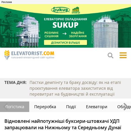
tog
me
ТЕМА ДНЯ:
Пастки демпінгу та браку досвіду: як на етапі
проєктування елеватора захиститися від
перевитрат на будівництві й експлуатації
Логістика
Переробка
Події
Елеватори
Облад
Відновлені найпотужніші буксири-штовхачі УДП
запрацювали на Нижньому та Середньому Дунаї