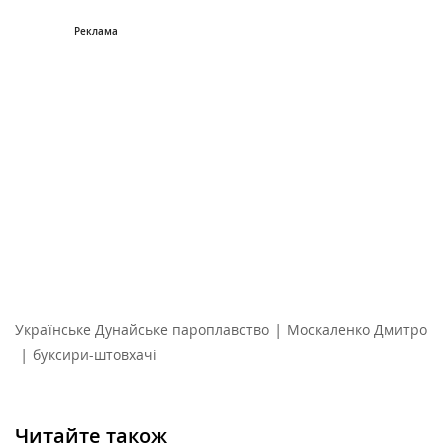
|
Українське Дунайське пароплавство
Москаленко Дмитро
|
буксири-штовхачі
Читайте також