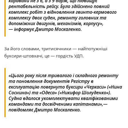
каравани не з 6, а з 9 барж, що підвищує
рентабельність рейсу. Було здійснено повний
комплекс робіт з відновлення гвинто-кермового
комплексу двох суден, ремонту головних та
допоміжних двигунів, механізмів, корпусу»,
— інформує Дмитро Москаленко.
За його словами, тритисячники — найпотужніші
буксири-штовхачі, це — гордість УДП.
«Цього року після тривалого і складного ремонту
та поновлення документів Регістру в
експлуатацію повернуто буксири «Черкаси» («Нина
Соснина») та «Одеса» («Никифор Шолуденко»).
Судна вдалося укомплектувати кваліфікованими
командами та досвідченими капітанами»,—
повідомляє Дмитро Москаленко.