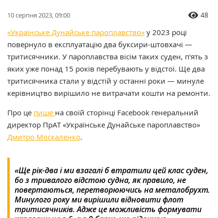
48
10 серпня 2023, 09:00
«Українське Дунайське пароплавство»
у 2023 році
повернуло в експлуатацію два буксири-штовхачі —
тритисячники. У пароплавства вісім таких суден, п'ять з
яких уже понад 15 років перебувають у відстої. Ще два
тритисячника стали у відстій у останні роки — минуле
керівництво вирішило не витрачати кошти на ремонти.
Про це
пише
на своїй сторінці Facebook генеральний
директор ПрАТ «Українське Дунайське пароплавство»
Дмитро Москаленко
.
«Ще рік-два і ми взагалі б втратили цей клас суден,
бо з тривалого відстою судна, як правило, не
повертаються, перетворюючись на металобрухт.
Минулого року ми вирішили відновити флот
тритисячників. Адже це можливість формувати