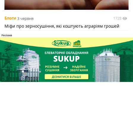
1728
Блоги
3 червня
Міфи про зерносушіння, які коштують аграріям грошей