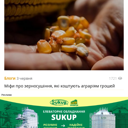
1721
Блоги
3 червня
Міфи про зерносушіння, які коштують аграріям грошей