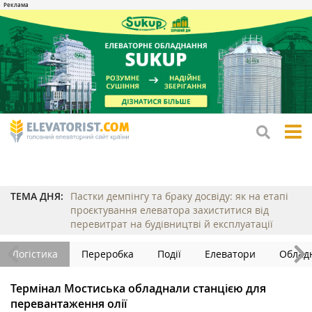
tog
me
ТЕМА ДНЯ:
Пастки демпінгу та браку досвіду: як на етапі
проєктування елеватора захиститися від
перевитрат на будівництві й експлуатації
Логістика
Переробка
Події
Елеватори
Облад
Термінал Мостиська обладнали станцією для
перевантаження олії