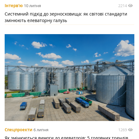
2214
Інтерв'ю
10 липня
Системний підхід до зерносховища: як світові стандарти
змінюють елеваторну галузь
1269
Спецпроекти
6 липня
Як змінюються вимоги до елеваторів: 5 головних трендів