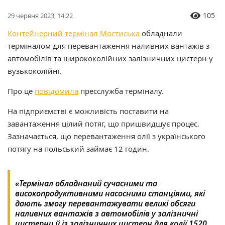
105
29 червня 2023, 14:22
Контейнерний термінал Мостиська
обладнали
терміналом для перевантаження наливних вантажів з
автомобілів та ширококолійних залізничних цистерн у
вузькоколійні.
Про це
повідомила
пресслужба терміналу.
На підприємстві є можливість поставити на
завантаження цілий потяг, що пришвидшує процес.
Зазначається, що перевантаження олії з українського
потягу на польський займає 12 годин.
«Термінал обладнаний сучасними та
високопродуктивними насосними станціями, які
дають змогу перевантажувати великі обсяги
наливних вантажів з автомобілів у залізничні
цистерни й із залізничних цистерн для колії 1520