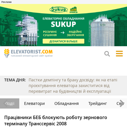
tog
me
ТЕМА ДНЯ:
Пастки демпінгу та браку досвіду: як на етапі
проєктування елеватора захиститися від
перевитрат на будівництві й експлуатації
Події
Елеватори
Обладнання
Трейдинг
Світ
Працівники БЕБ блокують роботу зернового
терміналу Транссервіс 2008