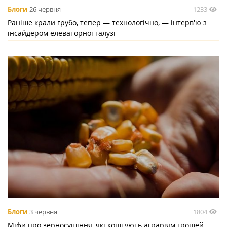
1233
Блоги
26 червня
Раніше крали грубо, тепер — технологічно, — інтерв'ю з
інсайдером елеваторної галузі
1804
Блоги
3 червня
Міфи про зерносушіння, які коштують аграріям грошей