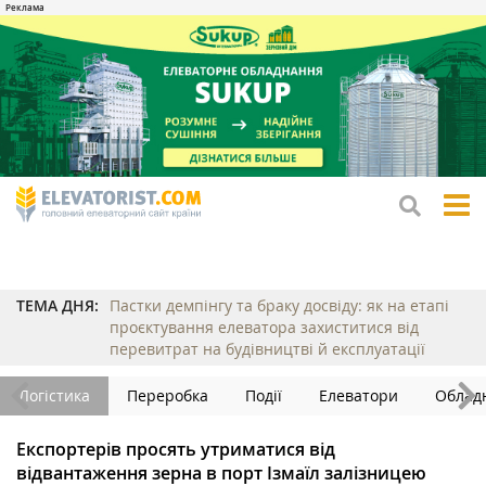
tog
me
ТЕМА ДНЯ:
Пастки демпінгу та браку досвіду: як на етапі
проєктування елеватора захиститися від
перевитрат на будівництві й експлуатації
Логістика
Переробка
Події
Елеватори
Облад
Експортерів просять утриматися від
відвантаження зерна в порт Ізмаїл залізницею