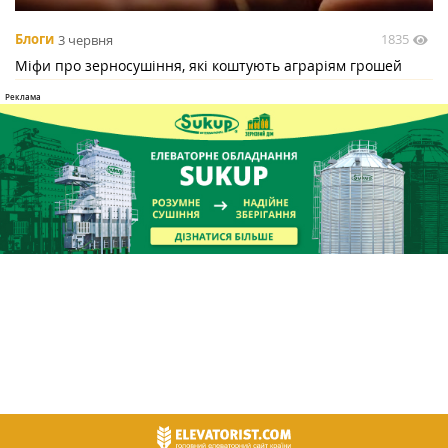
1835
Блоги
3 червня
Міфи про зерносушіння, які коштують аграріям грошей