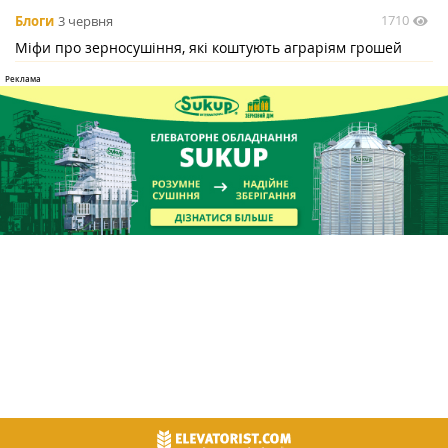
1710
Блоги
3 червня
Міфи про зерносушіння, які коштують аграріям грошей