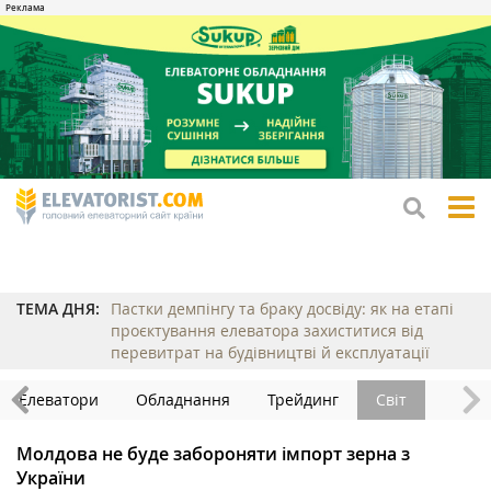
tog
me
ТЕМА ДНЯ:
Пастки демпінгу та браку досвіду: як на етапі
проєктування елеватора захиститися від
перевитрат на будівництві й експлуатації
Елеватори
Обладнання
Трейдинг
Світ
Молдова не буде забороняти імпорт зерна з
України