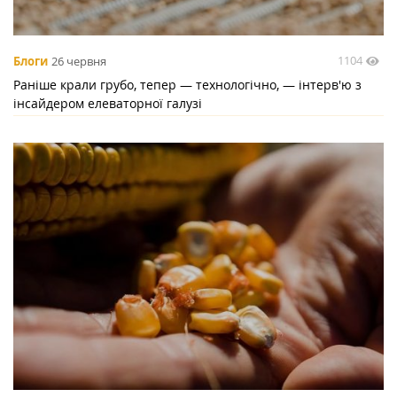
1104
Блоги
26 червня
Раніше крали грубо, тепер — технологічно, — інтерв'ю з
інсайдером елеваторної галузі