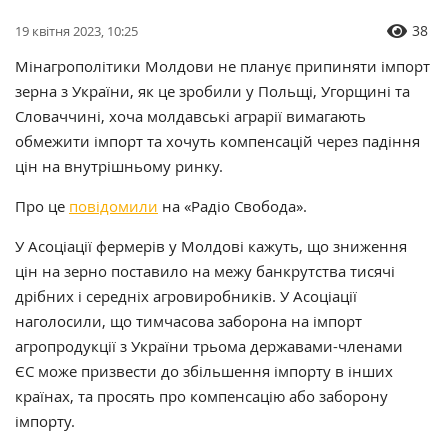
38
19 квітня 2023, 10:25
Мінагрополітики Молдови не планує припиняти імпорт
зерна з України, як це зробили у Польщі, Угорщині та
Словаччині, хоча молдавські аграрії вимагають
обмежити імпорт та хочуть компенсацій через падіння
цін на внутрішньому ринку.
Про це
повідомили
на «Радіо Свобода».
У Асоціації фермерів у Молдові кажуть, що зниження
цін на зерно поставило на межу банкрутства тисячі
дрібних і середніх агровиробників. У Асоціації
наголосили, що тимчасова заборона на імпорт
агропродукції з України трьома державами-членами
ЄС може призвести до збільшення імпорту в інших
країнах, та просять про компенсацію або заборону
імпорту.