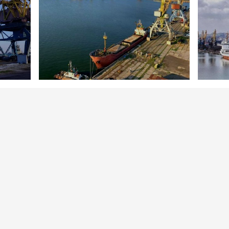
43
203
Новини
20 квітня 2023
Новини
Порт Усть-Дунайськ модернізують та
Білгород
збудують елеватор
аукціоні
БІЛЬШЕ