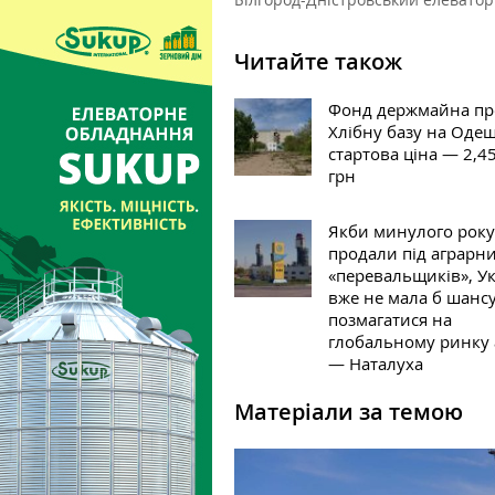
Читайте також
Фонд держмайна пр
Хлібну базу на Одещ
стартова ціна — 2,4
грн
Якби минулого рок
продали під аграрн
«перевальщиків», У
вже не мала б шанс
позмагатися на
глобальному ринку 
— Наталуха
Матеріали за темою