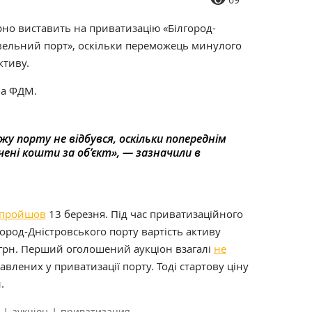
но виставить на приватизацію «Білгород-
вельний порт», оскільки переможець минулого
ктиву.
ба ФДМ.
жу порту не відбувся, оскільки попереднім
ені кошти за об’єкт», — зазначили в
пройшов
13 березня. Під час приватизаційного
ород-Дністровського порту вартість активу
н грн. Перший оголошений аукціон взагалі
не
кавлених у приватизації порту. Тоді стартову ціну
.
|
|
аукціон
приватизация