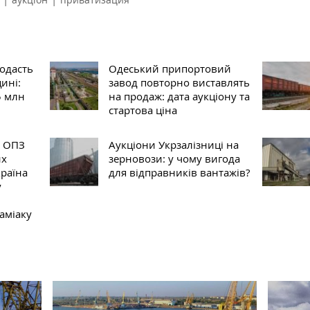
одасть
Одеський припортовий
ині:
завод повторно виставлять
5 млн
на продаж: дата аукціону та
стартова ціна
у ОПЗ
Аукціони Укрзалізниці на
их
зерновози: у чому вигода
країна
для відправників вантажів?
у
аміаку