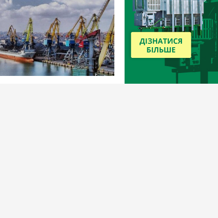
169
13 березня 2023
-Дністровський порт продали на
 за 220 млн гривень