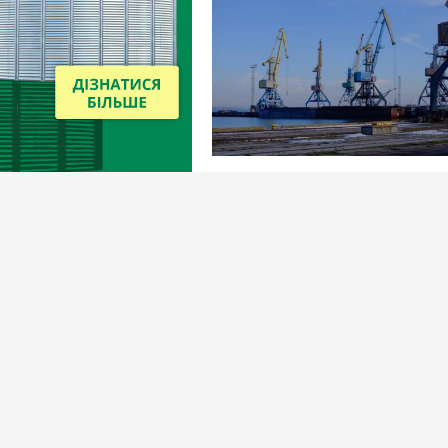
Новини
11 травня 2023
Білгород-Дністровський порт
виставляють на аукціон втретє
Вибір редакціїї