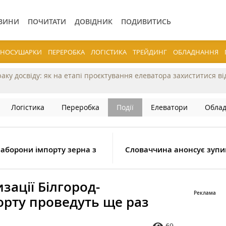
ВИНИ
ПОЧИТАТИ
ДОВІДНИК
ПОДИВИТИСЬ
ЕРНОСУШАРКИ
ПЕРЕРОБКА
ЛОГІСТИКА
ТРЕЙДИНГ
ОБЛАДНАННЯ
раку досвіду: як на етапі проєктування елеватора захиститися в
Логістика
Переробка
Події
Елеватори
Обла
заборони імпорту зерна з
Словаччина анонсує зупи
зації Білгород-
орту проведуть ще раз
69