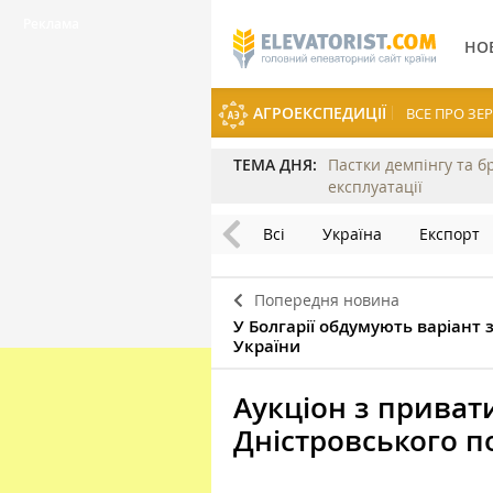
НО
АГРОЕКСПЕДИЦІЇ
ВСЕ ПРО З
ТЕМА ДНЯ:
Пастки демпінгу та б
експлуатації
Всі
Україна
Експорт
Попередня новина
У Болгарії обдумують варіант 
України
Аукціон з привати
Дністровського п