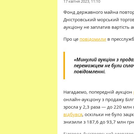
17 квітня 2023, 11:10
Фонд державного майна повтор
Дністровський морський торго
аукціону не заплатив вартість а
Про це
повідомили
в пресслуж
«Минулий аукціон з прода
переможцем не були сплач
повідомленні.
Нагадаємо, попередній аукціон
онлайн-аукціону з продажу Білг
зросла у 2,3 раза — до 220 мл
відбувся
, оскільки не було заці
знизили з 187,6 до 93,7 млн грн
Білгород-Дністровський елеватор