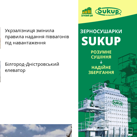
Укрзалізниця змінила
правила надання піввагонів
під навантаження
Білгород-Дністровський
елеватор