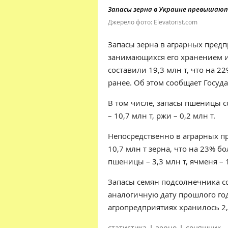
Запасы зерна в Украине превышают
Джерело фото: Elevatorist.com
Запасы зерна в аграрных предп
занимающихся его хранением и 
составили 19,3 млн т, что на 
ранее. Об этом сообщает Госуд
В том числе, запасы пшеницы со
– 10,7 млн т, ржи – 0,2 млн т.
Непосредственно в аграрных п
10,7 млн т зерна, что на 23% б
пшеницы – 3,3 млн т, ячменя – 1,
Запасы семян подсолнечника со
аналогичную дату прошлого год
агропредприятиях хранилось 2,
|
|
статистика
зерно
соняшник