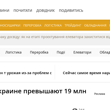
ВИНИ
ПОЧИТАТИ
ДОВІДНИК
ПОДИВИТИСЬ
ЕРНОСУШАРКИ
ПЕРЕРОБКА
ЛОГІСТИКА
ТРЕЙДИНГ
ОБЛАДНАННЯ
раку досвіду: як на етапі проєктування елеватора захиститися в
Логістика
Переробка
Події
Елеватори
Обла
н т урожая из-за проблем с
Сейчас самое время на
Украине превышают 19 млн
244