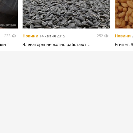
233
252
Новини
14 квітня 2015
Новини
млн т
Элеваторы неохотно работают с
Египет.
высокоолеиновым подсолнечником —
конца м
участник рынка
БІЛЬШЕ