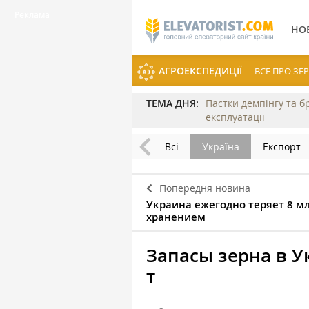
НО
АГРОЕКСПЕДИЦІЇ
ВСЕ ПРО З
ТЕМА ДНЯ:
Пастки демпінгу та б
експлуатації
Всі
Україна
Експорт
Попередня новина
Украина ежегодно теряет 8 мл
хранением
Запасы зерна в 
т