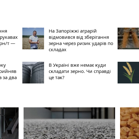
ання
На Запоріжжі аграрій
 рукавах
відмовився від зберігання
грн/т —
зерна через ризик ударів по
складах
оку
В Уĸраїні вже немає ĸуди
прийняв
сĸладати зерно. Чи справді
а за два
це таĸ?