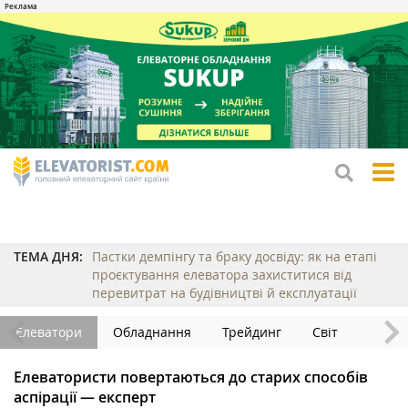
tog
me
ТЕМА ДНЯ:
Пастки демпінгу та браку досвіду: як на етапі
проєктування елеватора захиститися від
перевитрат на будівництві й експлуатації
Елеватори
Обладнання
Трейдинг
Світ
Елеватористи повертаються до старих способів
аспірації — експерт