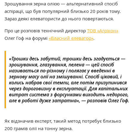
Зрошування зерна олією — альтернативний спосіб
аспірації, що був популярний близько 20 років тому.
Зараз деякі елеватористи до нього повертаються.
Про це розповів технічний директор
ТОВ «Агрікон»
Олег Гоф на форумі
«Власний елеватор»
.
«Трошки десь забутий, трошки десь згадується —
зрошування, глазування, пелена — цей спосіб
називається по-різному і полягає у введенні в
зернову масу олії на змішуванні. Спосіб цікавий, і
колись набрав свої темпи, але потім призупинився
через дороговизну в експлуатації. Для капітальних
витрат система з форсунками виходить недорого,
але в роботі дуже затратна», — розповів Олег Гоф.
Як відзначив експерт, такий метод потребує близько
200 грамів олії на тонну зерна.