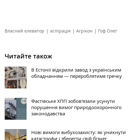
|
|
|
Власний елеватор
аспірація
Агрікон
Гоф Олег
Читайте також
В Естонії відкрили завод з українським
обладнанням — перероблятиме гречку
Фастівське ХПП зобов'язали усунути
порушення вимог природоохоронного
законодавства
Нові вимоги вибухозахисту: як уникнути
катастрофи і зберегти свій бізнес