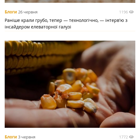
1196
Блоги
26 червня
Раніше крали грубо, тепер — технологічно, — інтерв'ю з
інсайдером елеваторної галузі
1772
Блоги
3 червня