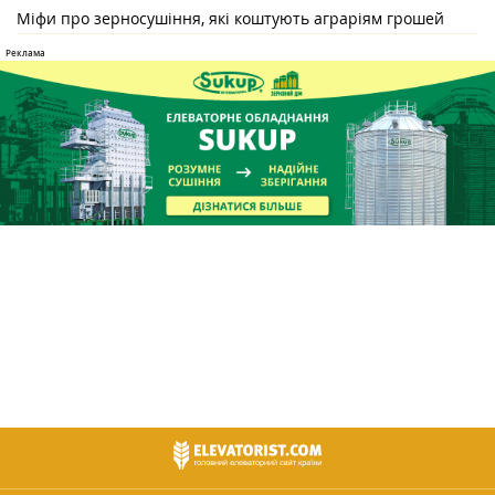
Міфи про зерносушіння, які коштують аграріям грошей