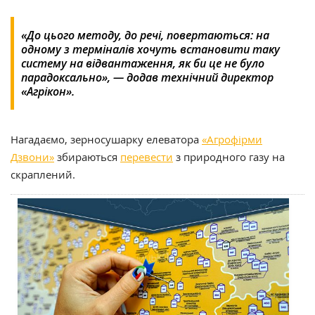
«До цього методу, до речі, повертаються: на
одному з терміналів хочуть встановити таку
систему на відвантаження, як би це не було
парадоксально», — додав технічний директор
«Агрікон».
Нагадаємо, зерносушарку елеватора
«Агрофірми
Дзвони»
збираються
перевести
з природного газу на
скраплений.