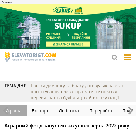
tog
me
ТЕМА ДНЯ:
Пастки демпінгу та браку досвіду: як на етапі
проєктування елеватора захиститися від
перевитрат на будівництві й експлуатації
Україна
Експорт
Логістика
Переробка
Події
Аграрний фонд запустив закупівлі зерна 2022 року