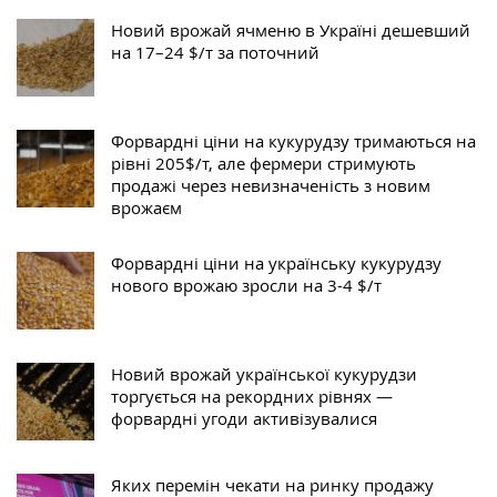
Новий врожай ячменю в Україні дешевший
на 17–24 $/т за поточний
Форвардні ціни на кукурудзу тримаються на
рівні 205$/т, але фермери стримують
продажі через невизначеність з новим
врожаєм
Форвардні ціни на українську кукурудзу
нового врожаю зросли на 3-4 $/т
Новий врожай української кукурудзи
торгується на рекордних рівнях —
форвардні угоди активізувалися
Яких перемін чекати на ринку продажу