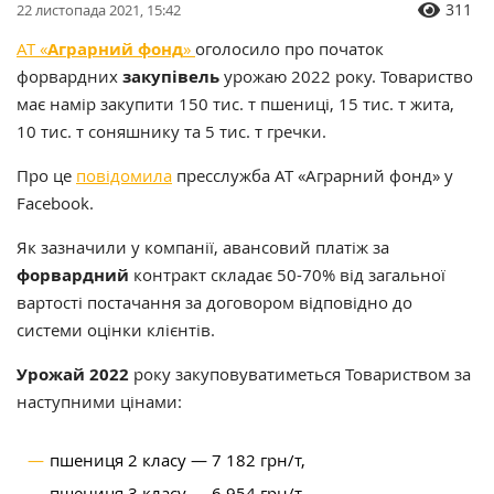
311
22 листопада 2021, 15:42
АТ «
Аграрний фонд
»
оголосило про початок
форвардних
закупівель
урожаю 2022 року. Товариство
має намір закупити 150 тис. т пшениці, 15 тис. т жита,
10 тис. т соняшнику та 5 тис. т гречки.
Про це
повідомила
пресслужба АТ «Аграрний фонд» у
Facebook.
Як зазначили у компанії, авансовий платіж за
форвардний
контракт складає 50-70% від загальної
вартості постачання за договором відповідно до
системи оцінки клієнтів.
Урожай 2022
року закуповуватиметься Товариством за
наступними цінами:
пшениця 2 класу — 7 182 грн/т,
пшениця 3 класу — 6 954 грн/т,