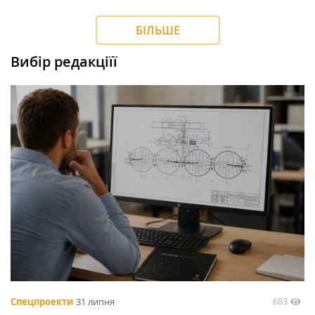
БІЛЬШЕ
Вибір редакціїї
683
Спецпроекти
31 липня