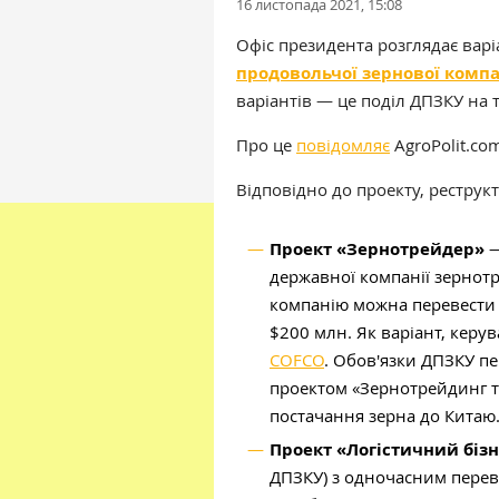
16 листопада 2021, 15:08
Офіс президента розглядає вар
продовольчої зернової компа
варіантів — це поділ ДПЗКУ на 
Про це
повідомляє
AgroPolit.co
Відповідно до проекту, реструк
Проект «Зернотрейдер»
—
державної компанії зернот
компанію можна перевести 
$200 млн. Як варіант, керу
COFCO
. Обов'язки ДПЗКУ п
проектом «Зернотрейдинг т
постачання зерна до Китаю
Проект «Логістичний біз
ДПЗКУ) з одночасним пере