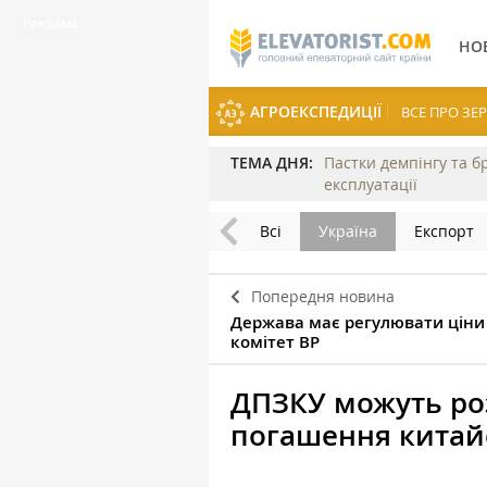
НО
АГРОЕКСПЕДИЦІЇ
ВСЕ ПРО З
ТЕМА ДНЯ:
Пастки демпінгу та б
експлуатації
Всі
Україна
Експорт
Попередня новина
Держава має регулювати ціни
комітет ВР
ДПЗКУ можуть роз
погашення китай