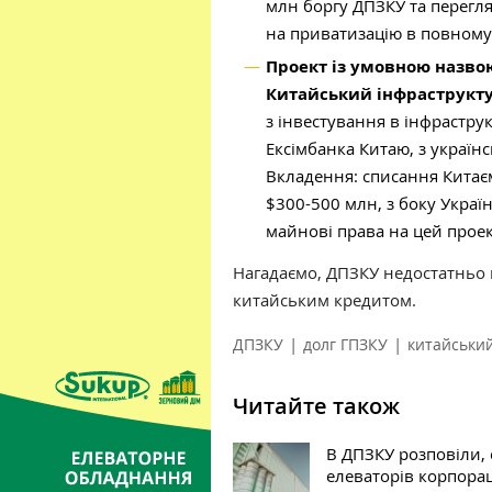
млн боргу ДПЗКУ та перегл
на приватизацію в повному
Проект із умовною назво
Китайський інфраструкт
з інвестування в інфрастру
Ексімбанка Китаю, з україн
Вкладення: списання Китає
$300-500 млн, з боку Украї
майнові права на цей проек
Нагадаємо, ДПЗКУ недостатньо
китайським кредитом.
|
|
ДПЗКУ
долг ГПЗКУ
китайськи
Читайте також
В ДПЗКУ розповіли, 
елеваторів корпорац