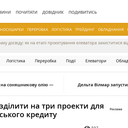
ВИНИ
ПОЧИТАТИ
ДОВІДНИК
ПОДИВИТИСЬ
ЕРНОСУШАРКИ
ПЕРЕРОБКА
ЛОГІСТИКА
ТРЕЙДИНГ
ОБЛАДНАННЯ
раку досвіду: як на етапі проєктування елеватора захиститися в
Логістика
Переробка
Події
Елеватори
Обла
 на соняшникову олію —
Дельта Вілмар запустил
ділити на три проекти для
ського кредиту
597