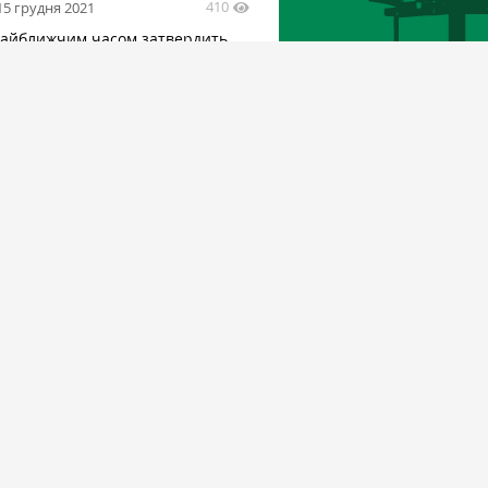
410
15 грудня 2021
найближчим часом затвердить
труктуризації китайського
 ДПЗКУ
1303
екти
6 липня