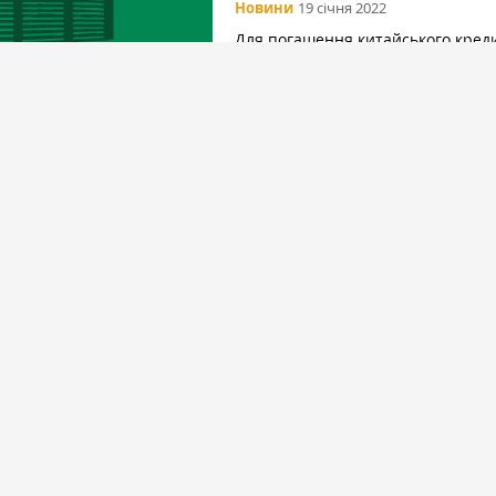
Новини
19 січня 2022
Для погашення китайського кред
ДПЗКУ є декілька варіантів дій —
Вибір редакціїї
Спецпроекти
31 липня