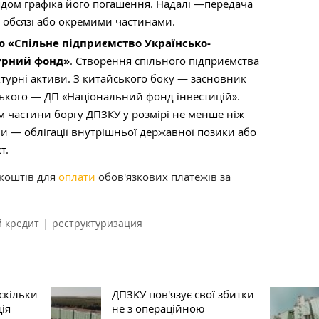
ядом графіка його погашення. Надалі —передача
 обсязі або окремими частинами.
ю «Спільне підприємство Українсько-
урний фонд»
. Створення спільного підприємства
ктурні активи. З китайського боку — засновник
ського — ДП «Національний фонд інвестицій».
м частини боргу ДПЗКУ у розмірі не менше ніж
ни — облігації внутрішньої державної позики або
т.
 коштів для
оплати
обов'язкових платежів за
|
й кредит
реструктуризация
скільки
ДПЗКУ пов'язує свої збитки
ія
не з операційною