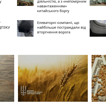
у
діяльністю, а з «непомірним
навантаженням»
китайського боргу
у
Елеваторні компанії, що
 ДПЗКУ
найбільше постраждали від
вторгнення ворога