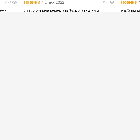
263
398
Новини
4 січня 2022
Новини
иту
ДПЗКУ заплатить майже 4 млн грн
Кабмін 
 джерело
штрафу за забруднення повітря
план рес
кредиту
БІЛЬШЕ
547
2253
Інтерв'ю
10 липня
Спецпро