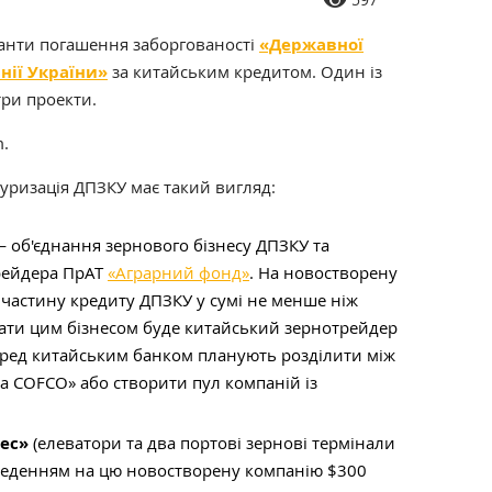
іанти погашення заборгованості
«Державної
нії України»
за китайським кредитом. Один із
три проекти.
m.
туризація ДПЗКУ має такий вигляд:
 об'єднання зернового бізнесу ДПЗКУ та
рейдера ПрАТ
«Аграрний фонд»
. На новостворену
частину кредиту ДПЗКУ у сумі не менше ніж
вати цим бізнесом буде китайський зернотрейдер
еред китайським банком планують розділити між
а COFCO» або створити пул компаній із
.
нес»
(елеватори та два портові зернові термінали
веденням на цю новостворену компанію $300