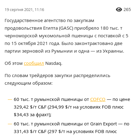
265
19 серпня 2021, 11:16
Государственное агентство по закупкам
продовольствия Египта (GASC)
приобрело 180 тыс. т
черноморской мукомольной пшеницы с поставкой с 5
по 15 октября 2021 года.
Было законтрактовано две
партии зерновой из Румынии и одна — из Украины.
Об этом
сообщил
Nasdaq.
По словам трейдеров закупки распределились
следующим образом:
60 тыс. т румынской пшеницы от
COFCO
— по цене
329,42 $/т C&F (294,99 $/т на условиях FOB плюс
$34,43 за фрахт);
60 тыс. т румынской пшеницы от Grain Export — по
331,43 $/т C&F (297 $/т на условиях FOB плюс