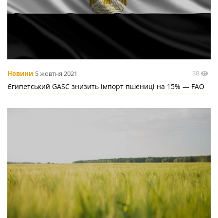
38
Новини
5 жовтня 2021
Єгипетський GASC знизить імпорт пшениці на 15% — FAО