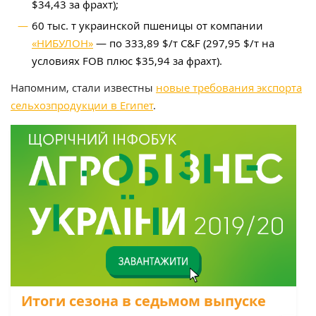
$34,43 за фрахт);
60 тыс. т украинской пшеницы от компании
«НИБУЛОН»
— по 333,89 $/т C&F (297,95 $/т на
условиях FOB плюс $35,94 за фрахт).
Напомним, стали известны
новые требования экспорта
сельхозпродукции в Египет
.
Итоги сезона в седьмом выпуске