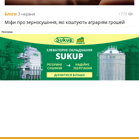
1779
Блоги
3 червня
Міфи про зерносушіння, які коштують аграріям грошей