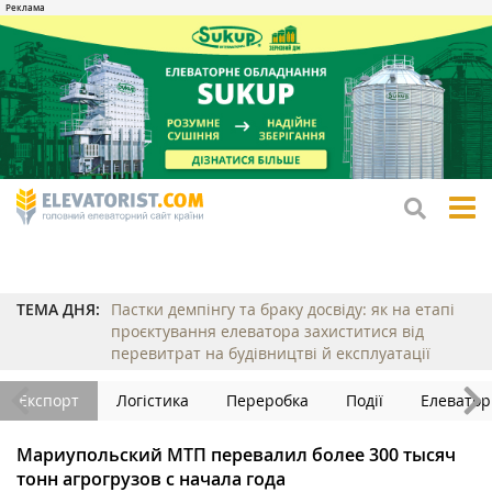
tog
me
ТЕМА ДНЯ:
Пастки демпінгу та браку досвіду: як на етапі
проєктування елеватора захиститися від
перевитрат на будівництві й експлуатації
Експорт
Логістика
Переробка
Події
Елеватор
Мариупольский МТП перевалил более 300 тысяч
тонн агрогрузов с начала года