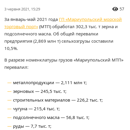
57
3 червня 2021, 15:29
За январь-май 2021 года
ГП «Мариупольский морской
торговый порт»
(МТП) обработал 302,3 тыс. т зерна и
подсолнечного масла. Об общей перевалки
предприятия (2,869 млн т) сельхозгрузы составили
10,5%.
В разрезе
номенклатуры
грузов «Мариупольский МТП»
перевалил:
металлопродукции — 2,111 млн т;
зерновых — 245,5 тыс. т;
строительных материалов — 226,2 тыс. т;
чугуна — 215,4 тыс. т;
подсолнечного масла — 56,8 тыс. т;
руды — 7,7 тыс. т;