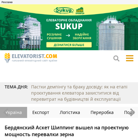
tog
me
ТЕМА ДНЯ:
Пастки демпінгу та браку досвіду: як на етапі
проєктування елеватора захиститися від
перевитрат на будівництві й експлуатації
Україна
Експорт
Логістика
Переробка
Події
Бердянский Аскет Шиппинг вышел на проектную
мощность перевалки зерна