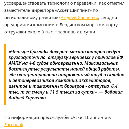
усовершенствовать технологию перевалки. Как отметил
заместитель директора «Аскет Шиппинг» по
региональному развитию
Андрей Харченко
, сегодня
предприятия компании в Бердянском морском порту
отгружают около 8 тыс. т зерновых в сутки.
«Четыре бригады докеров- механизаторов ведут
круглосуточную отгрузку зерновых у причалов БФ
АМПУ на 4-6 судов одновременно. Максимальные
достигнутые результаты нашей общей работы,
где сконцентрирован напряженный труд и складов
и автоперевозчиков компании, экспедиторов,
агентов и таможенных брокеров - отгрузка 6,4
тыс. т за смену и 11,5 тыс.т за сутки», — добавил
Андрей Харченко.
По информации пресс-службы «Аскет Шиппинг» в
Facebook
.