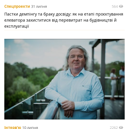
564
Спецпроекти
31 липня
Пастки демпінгу та браку досвіду: як на етапі проєктування
елеватора захиститися від перевитрат на будівництві й
експлуатації
2262
Інтерв'ю
10 липня