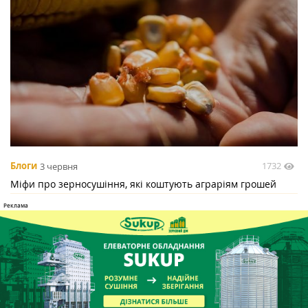
1732
Блоги
3 червня
Міфи про зерносушіння, які коштують аграріям грошей