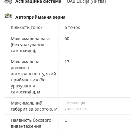
Аспіраційна система
UAB Liucija (Литва)
Автоприймання зерна
Кількість точок
6 точок
Максимальна вага
60
(без урахування
самоскидів), т
Максимальна
17
довжина
автотранспорту, який
приймається (без
урахування
самоскидів), м
Максимальний
Інформація
габарит за висотою, м
уточнюється
Наявність бокового
Є
вивантаження