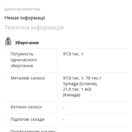
Директор елеватора
Немає інформації
Технічна інформація
Зберігання
Потужність
97,9 тис. т
одночасного
зберігання
Металеві силоси
97,9 тис. т: 76 тис.т
Symaga (Іспанія),
21,9 тис. т AGI
(Канада)
Бетонні силоси
-
Підлогові склади
-
Поліетиленові рукави
-