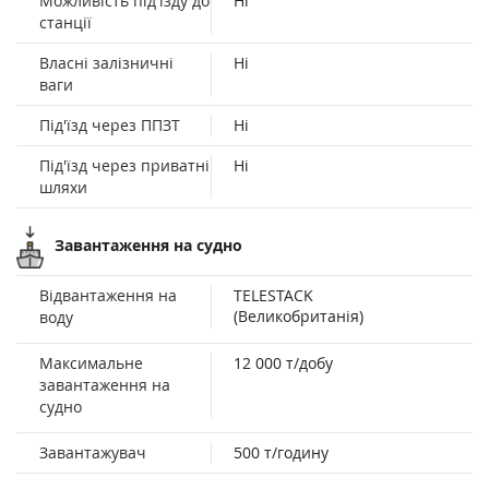
Можливість під'їзду до
Ні
станції
Власні залізничні
Ні
ваги
Під'їзд через ППЗТ
Ні
Під'їзд через приватні
Ні
шляхи
Завантаження на судно
Відвантаження на
TELESTACK
(Великобританія)
воду
Максимальне
12 000 т/добу
завантаження на
судно
Завантажувач
500 т/годину