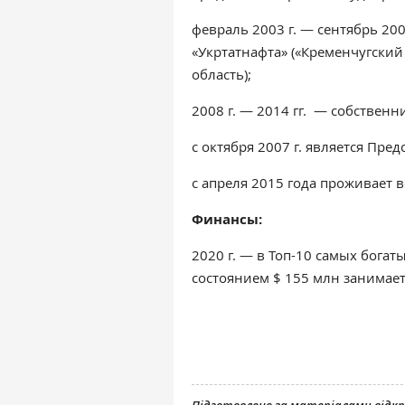
февраль 2003 г. — сентябрь 20
«Укртатнафта» («Кременчугски
область);
2008 г. — 2014 гг. — собственн
с октября 2007 г. является Пре
с апреля 2015 года проживает 
Финансы:
2020 г. — в Топ-10 самых богат
состоянием $ 155 млн занимает