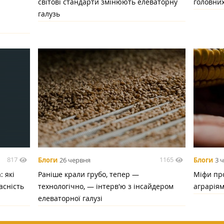
світові стандарти змінюють елеваторну
головних
галузь
817
1165
Блоги
26 червня
Блоги
3 
 які
Раніше крали грубо, тепер —
Міфи про
асність
технологічно, — інтерв'ю з інсайдером
аграрія
елеваторної галузі