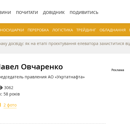
ВИНИ
ПОЧИТАТИ
ДОВІДНИК
ПОДИВИТИСЬ
ЕРНОСУШАРКИ
ПЕРЕРОБКА
ЛОГІСТИКА
ТРЕЙДИНГ
ОБЛАДНАННЯ
раку досвіду: як на етапі проєктування елеватора захиститися в
авел Овчаренко
едседатель правления АО «Укртатнафта»
3062
к: 58 років
2 фото