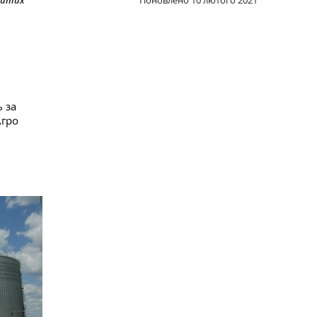
ритих
Поновлено
10 лютого 2021
 за
Агро