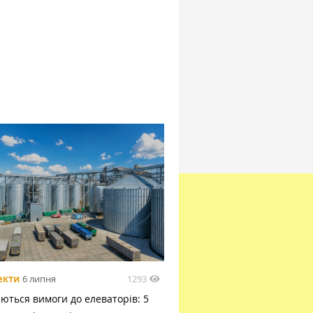
1293
екти
6 липня
ються вимоги до елеваторів: 5