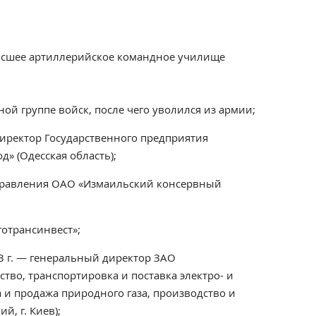
высшее артиллерийское командное училище
ной группе войск, после чего уволился из армии;
директор Государственного предприятия
» (Одесская область);
 правления ОАО «Измаильский консервный
готрансинвест»;
3 г. — генеральный директор ЗАО
ство, транспортировка и поставка электро- и
 и продажа природного газа, производство и
, г. Киев);