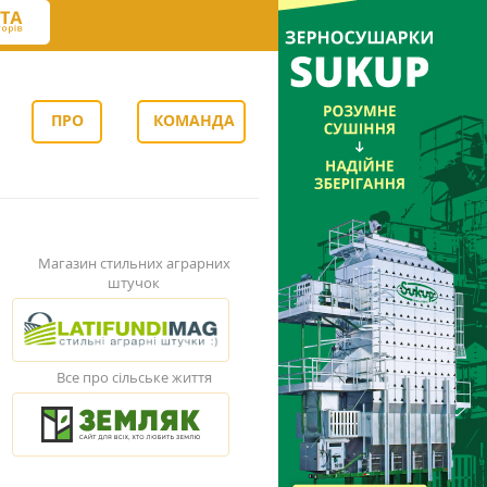
ПРО
КОМАНДА
НАС
Магазин стильних аграрних
штучок
Все про сільське життя