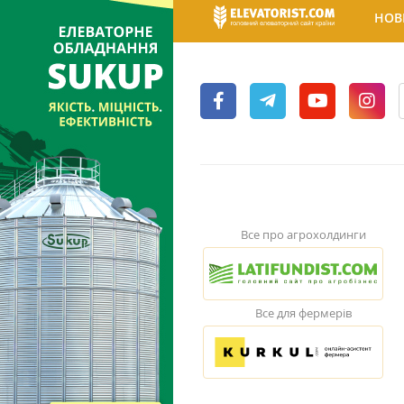
НОВ
Все про агрохолдинги
Все для фермерів