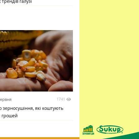
 трендів галузі
1741
червня
 зерносушіння, які коштують
м грошей