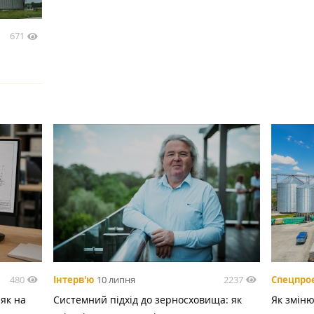
671
480
2237
Інтерв'ю
10 липня
Спецпро
 як на
Системний підхід до зерносховища: як
Як зміню