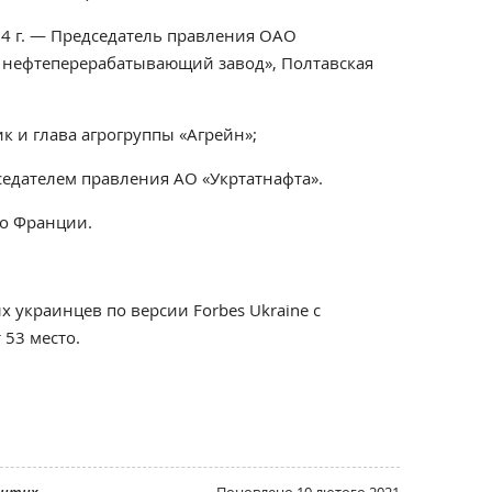
04 г. — Председатель правления ОАО
й нефтеперерабатывающий завод», Полтавская
ик и глава агрогруппы «Агрейн»;
дседателем правления АО «Укртатнафта».
во Франции.
ых украинцев по версии Forbes Ukraine с
 53 место.