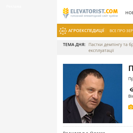
НО
АГРОЕКСПЕДИЦІЇ
ВСЕ ПРО З
ТЕМА ДНЯ:
Пастки демпінгу та б
експлуатації
П
Пр
Ві