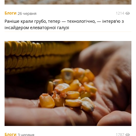
1214
Блоги
26 червня
Раніше крали грубо, тепер — технологічно, — інтерв'ю з
інсайдером елеваторної галузі
1787
Блоги
3 червня