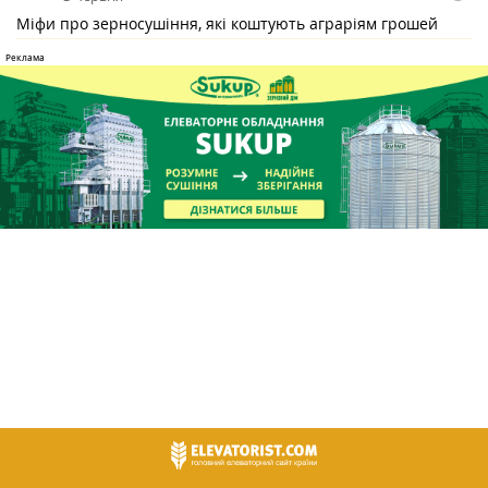
Міфи про зерносушіння, які коштують аграріям грошей