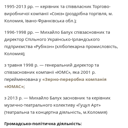
1995-2013 рр. — керівник та співвласник Торгово-
виробничої компанії «Союз» (роздрiбна торгiвля, м.
Коломия, Івано-Франківська обл.);
1996-1998 рр. — Михайло Балух співзасновник та
директор Спільного Українсько-Ірландського
підприємства «Рубікон» (хлiбопекарна промисловiсть,
Коломия);
з травня 1998 р. — генеральний директор та
співзасновник компанії «ЮМС», яка 2001 р.
перейменована у
«Зерно-переробна компанія
«ЮМАС»
;
з 2013 р. — Михайло Балух засновник та керівник
музично-театрального колективу «Гуцул Арт»
(театральна та концертна діяльність, м.Коломия)
Громадсько-політична діяльність: