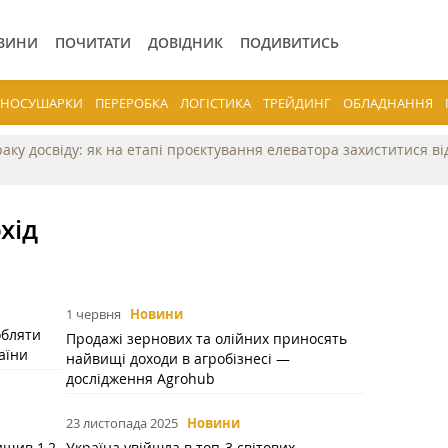
ВИНИ
ПОЧИТАТИ
ДОВІДНИК
ПОДИВИТИСЬ
ЕРНОСУШАРКИ
ПЕРЕРОБКА
ЛОГІСТИКА
ТРЕЙДИНГ
ОБЛАДНАННЯ
раку досвіду: як на етапі проєктування елеватора захиститися в
хід
1 червня
Новини
обляти
Продажі зернових та олійних приносять
аїни
найвищі доходи в агробізнесі —
дослідження Agrohub
23 листопада 2025
Новини
ищив 1,2
Україна увійшла в топ-3 світових