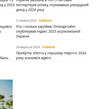
рд у 2025
експортерів ріпаку, отримавши рекордний
дохід у 2024 році
5 травня 2025
Новини
вищився
Хто і скільки заробив: Опендатабот
у
опублікував Індекс 2025 агрокомпаній
України
24 вересня 2024
Новини
Прибуток Viterra у першому півріччі 2024
рбань
року знизився вдвічі