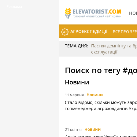
НО
АГРОЕКСПЕДИЦІЇ
ВСЕ ПРО З
ТЕМА ДНЯ:
Пастки демпінгу та б
експлуатації
Поиск по тегу #до
Новини
11 червня
Новини
Стало відомо, скільки можуть зар
топменеджери агрохолдингів Укр
21 квітня
Новини
Дохід агросектору України перев