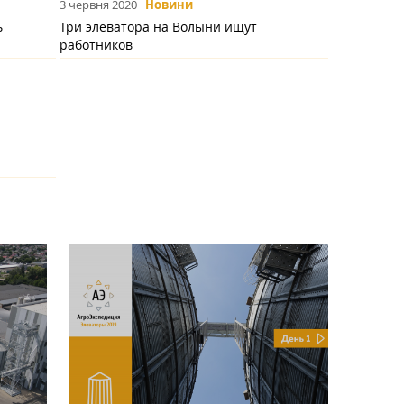
3 червня 2020
Новини
ь
Три элеватора на Волыни ищут
работников