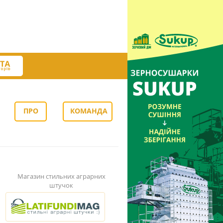
ПРО
КОМАНДА
НАС
Магазин стильних аграрних
штучок