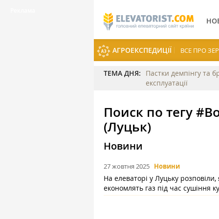
НО
АГРОЕКСПЕДИЦІЇ
ВСЕ ПРО З
ТЕМА ДНЯ:
Пастки демпінгу та б
експлуатації
Поиск по тегу #В
(Луцьк)
Новини
27 жовтня 2025
Новини
На елеваторі у Луцьку розповіли, 
економлять газ під час сушіння к