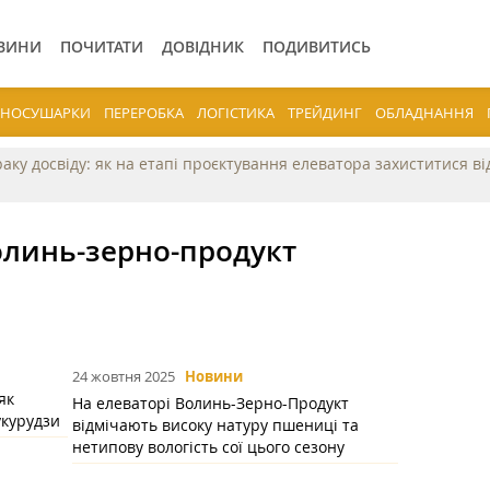
ВИНИ
ПОЧИТАТИ
ДОВІДНИК
ПОДИВИТИСЬ
ЕРНОСУШАРКИ
ПЕРЕРОБКА
ЛОГІСТИКА
ТРЕЙДИНГ
ОБЛАДНАННЯ
раку досвіду: як на етапі проєктування елеватора захиститися в
олинь-зерно-продукт
24 жовтня 2025
Новини
як
На елеваторі Волинь-Зерно-Продукт
укурудзи
відмічають високу натуру пшениці та
нетипову вологість сої цього сезону