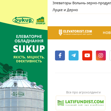
Элеваторы Волынь-зерно-продукт
Луцке и Дерно
НОВ
Все про агрохолдинги