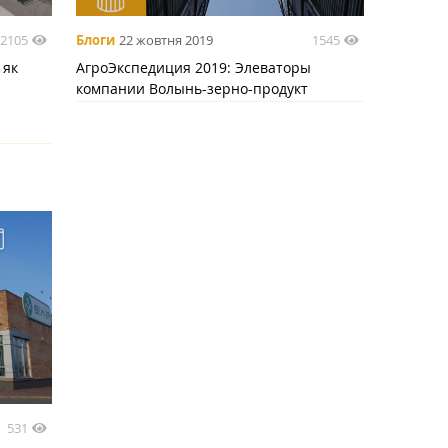
2105
1545
Блоги
22 жовтня 2019
 як
АгроЭкспедиция 2019: Элеваторы
компании Волынь-зерно-продукт
531