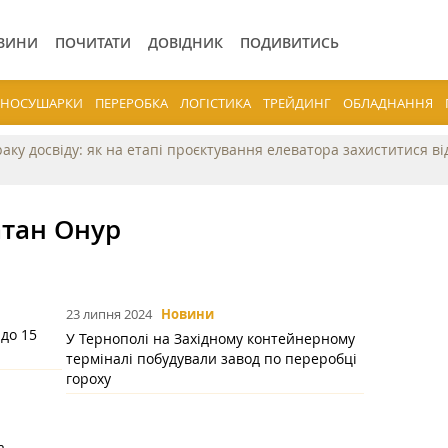
ВИНИ
ПОЧИТАТИ
ДОВІДНИК
ПОДИВИТИСЬ
ЕРНОСУШАРКИ
ПЕРЕРОБКА
ЛОГІСТИКА
ТРЕЙДИНГ
ОБЛАДНАННЯ
раку досвіду: як на етапі проєктування елеватора захиститися в
атан Онур
23 липня 2024
Новини
 до 15
У Тернополі на Західному контейнерному
терміналі побудували завод по переробці
гороху
а