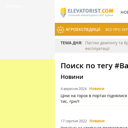
НО
АГРОЕКСПЕДИЦІЇ
ВСЕ ПРО З
ТЕМА ДНЯ:
Пастки демпінгу та б
експлуатації
Поиск по тегу #В
Новини
4 вересня 2024
Новини
Ціни на горох в портах піднялися
тис. грн/т
17 серпня 2022
Новини
Українська компанія протестувал