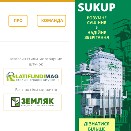
ПРО
КОМАНДА
НАС
Магазин стильних аграрних
штучок
Все про сільське життя