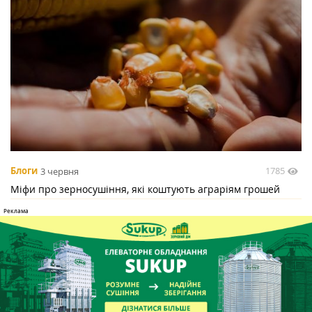
1785
Блоги
3 червня
Міфи про зерносушіння, які коштують аграріям грошей