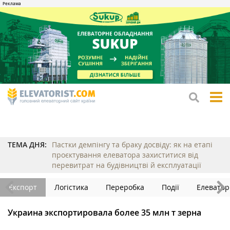
tog
me
ТЕМА ДНЯ:
Пастки демпінгу та браку досвіду: як на етапі
проєктування елеватора захиститися від
перевитрат на будівництві й експлуатації
Експорт
Логістика
Переробка
Події
Елеватор
Украина экспортировала более 35 млн т зерна