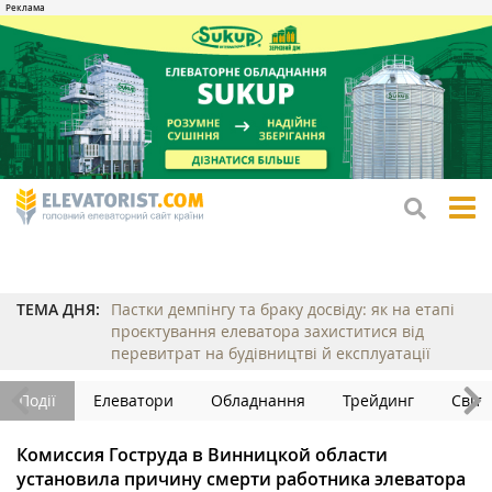
tog
me
ТЕМА ДНЯ:
Пастки демпінгу та браку досвіду: як на етапі
проєктування елеватора захиститися від
перевитрат на будівництві й експлуатації
Події
Елеватори
Обладнання
Трейдинг
Світ
Комиссия Гоструда в Винницкой области
установила причину смерти работника элеватора