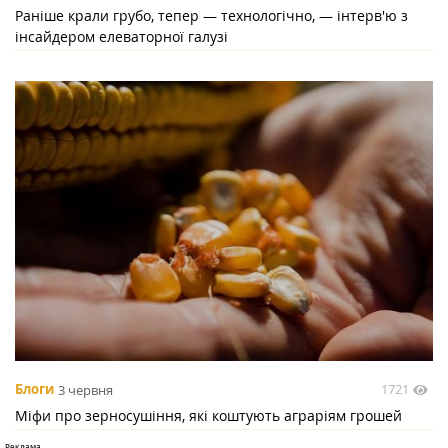
Раніше крали грубо, тепер — технологічно, — інтерв'ю з
інсайдером елеваторної галузі
1721
Блоги
3 червня
Міфи про зерносушіння, які коштують аграріям грошей