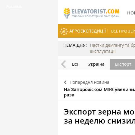
НО
АГРОЕКСПЕДИЦІЇ
ВСЕ ПРО З
ТЕМА ДНЯ:
Пастки демпінгу та б
експлуатації
Всі
Україна
Експорт
Попередня новина
На Запорожском МЭЗ увеличил
раза
Экспорт зерна м
за неделю снизил