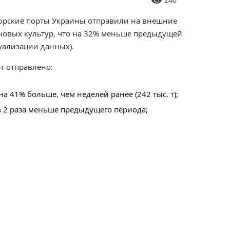
 морские порты Украины отправили на внешние
рновых культур, что на 32% меньше предыдущей
туализации данных).
рт отправлено:
а 41% больше, чем неделей ранее (242 тыс. т);
 в 2 раза меньше предыдущего периода;