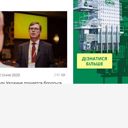
240
2 січня 2020
оду Украине придется бороться
 позиции на мировом зерновом
 эксперт