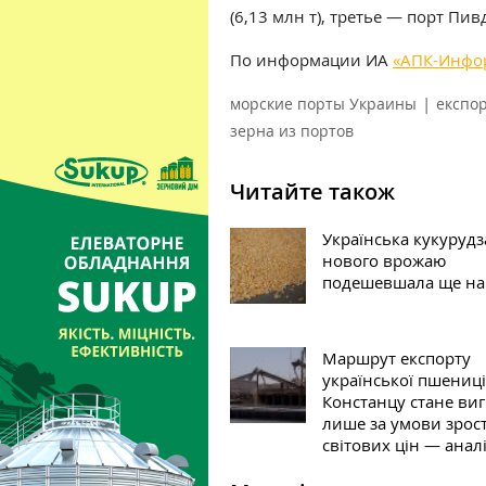
(6,13 млн т), третье — порт Пив
По информации ИА
«АПК-Инфо
|
морские порты Украины
експо
зерна из портов
Читайте також
Українська кукурудз
нового врожаю
подешевшала ще на 
Маршрут експорту
української пшениці
Констанцу стане ви
лише за умови зрос
світових цін — анал