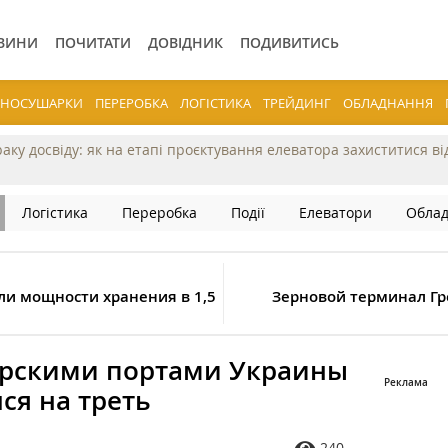
ВИНИ
ПОЧИТАТИ
ДОВІДНИК
ПОДИВИТИСЬ
ЕРНОСУШАРКИ
ПЕРЕРОБКА
ЛОГІСТИКА
ТРЕЙДИНГ
ОБЛАДНАННЯ
раку досвіду: як на етапі проєктування елеватора захиститися в
Логістика
Переробка
Події
Елеватори
Обла
и мощности хранения в 1,5
Зерновой терминал Гр
орскими портами Украины
ся на треть
240