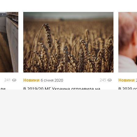
241
245
Новини
6 січня 2020
Новини
или
В 2019/20 МГ Украина отправила на
В 2020 г
внешние рынки свыше 31 млн тонн зерна
за свои
рынке —
БІЛЬШЕ