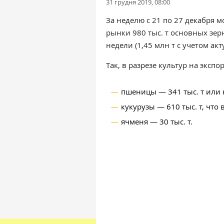
31 грудня 2019, 08:00
За неделю с 21 по 27 декабря
рынки 980 тыс. т основных зе
недели (1,45 млн т с учетом ак
Так, в разрезе культур на экспо
пшеницы — 341 тыс. т или н
кукурузы — 610 тыс. т, что
ячменя — 30 тыс. т.