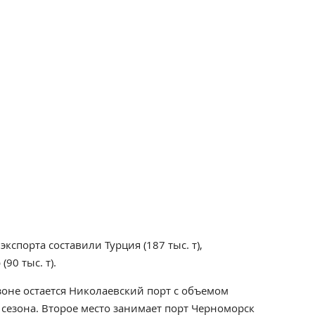
спорта составили Турция (187 тыс. т),
90 тыс. т).
зоне остается Николаевский порт с объемом
а сезона. Второе место занимает порт Черноморск