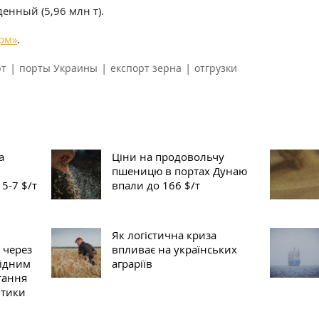
денный (5,96 млн т).
рм»
.
|
|
|
рт
порты Украины
експорт зерна
отгрузки
а
Ціни на продовольчу
пшеницю в портах Дунаю
5-7 $/т
впали до 166 $/т
Як логістична криза
 через
впливає на українських
гідним
аграріїв
тання
ітики