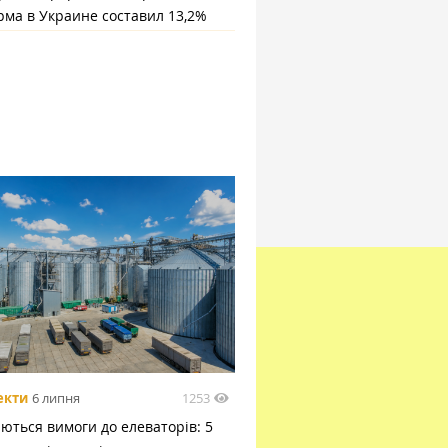
рма в Украине составил 13,2%
1253
екти
6 липня
ються вимоги до елеваторів: 5