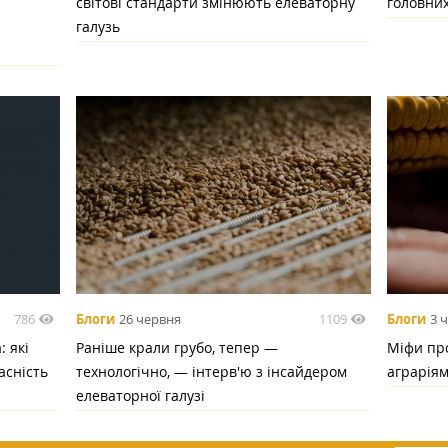
світові стандарти змінюють елеваторну
головних
галузь
786
1109
Блоги
26 червня
Блоги
3 
 які
Раніше крали грубо, тепер —
Міфи про
асність
технологічно, — інтерв'ю з інсайдером
аграрія
елеваторної галузі