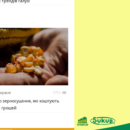
 трендів галузі
1711
червня
 зерносушіння, які коштують
м грошей