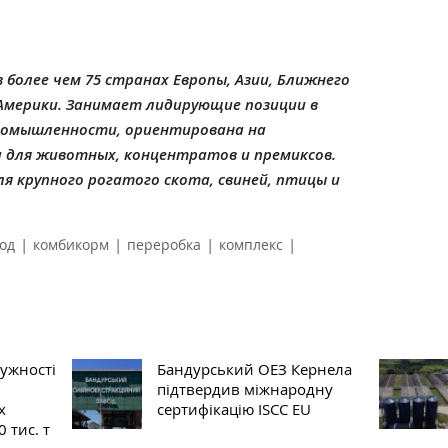
в более чем 75 странах Европы, Азии, Ближнего
Америки. Занимает лидирующие позиции в
ромышленности, ориентирована на
 для животных, концентратов и премиксов.
я крупного рогатого скота, свиней, птицы и
|
|
|
|
од
комбикорм
переробка
комплекс
ужності
Бандурський ОЕЗ Кернела
підтвердив міжнародну
х
сертифікацію ISCC EU
 тис. т