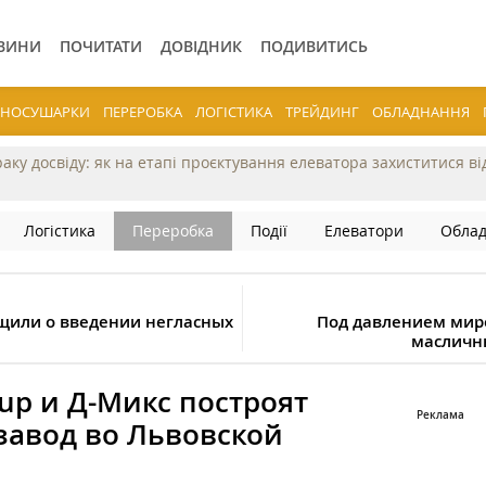
ВИНИ
ПОЧИТАТИ
ДОВІДНИК
ПОДИВИТИСЬ
ЕРНОСУШАРКИ
ПЕРЕРОБКА
ЛОГІСТИКА
ТРЕЙДИНГ
ОБЛАДНАННЯ
раку досвіду: як на етапі проєктування елеватора захиститися в
Логістика
Переробка
Події
Елеватори
Обла
щили о введении негласных
Под давлением мир
масличн
oup и Д-Микс построят
авод во Львовской