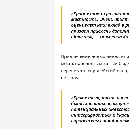
«Крайне важно развивать 
местность. Очень прият
оценивает наш вклад в р
призван привлечь дополн
области», — отметил Коэ
Привлечение новых инвестиций
места, наполнять местный бюд
перенимать европейский опыт,
Синютка.
«Кроме того, такая изве
быть хорошим промоутер
потенциальных инвесторо
интегрироваться в Украи
европейским стандарта