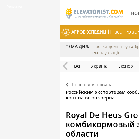
НО
АГРОЕКСПЕДИЦІЇ
ВСЕ ПРО З
ТЕМА ДНЯ:
Пастки демпінгу та б
експлуатації
Всі
Україна
Експорт
Попередня новина
Российским экспортерам сооб
квот на вывоз зерна
Royal De Heus Gr
комбикормовый з
области