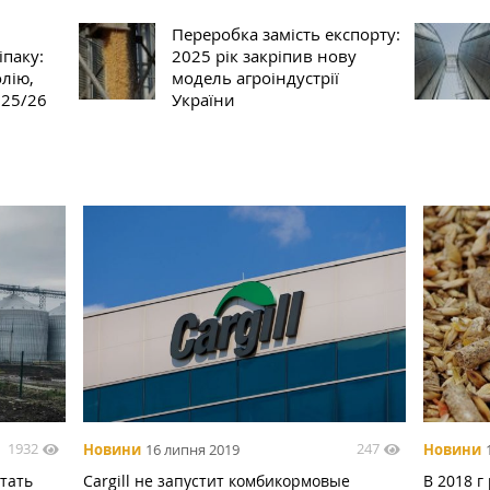
Переробка замість експорту:
іпаку:
2025 рік закріпив нову
лію,
модель агроіндустрії
025/26
України
1932
247
Новини
16 липня 2019
Новини
тать
Cargill не запустит комбикормовые
В 2018 г