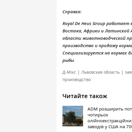
Справка:
Royal De Heus Group работает 
Востока, Африки и Латинской 
области животноводческой п
производство и продажу корма
Специализируется на кормах дл
рыбы
|
|
Д-Мікс
Львовская область
зав
производство
Читайте також
ADM розширить пот
чотирьох
олійноекстракційни
заводів у США на 700