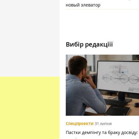
новый элеватор
Вибір редакціїї
Спецпроекти
31 липня
Пастки демпінгу та браку досвіду: