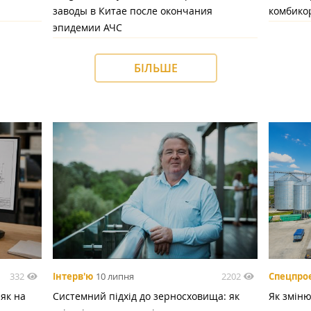
заводы в Китае после окончания
комбико
эпидемии АЧС
БІЛЬШЕ
332
2202
Інтерв'ю
10 липня
Спецпро
 як на
Системний підхід до зерносховища: як
Як зміню