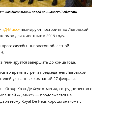
роят комбикормовый завод во Львовской области
 и
«Д-Микс»
планируют построить во Львовской
 кормов для животных в 2019 году.
и пресс-службы Львовской областной
и.
а планируется завершить до конца года.
ись во время встречи председателя Львовской
ителей указанных компаний 27 февраля.
us Group Коэн Де Хеус отметил, сотрудничество с
мпанией «Д-Микс» — продолжается на
даря этому Royal De Heus хорошо знакома с