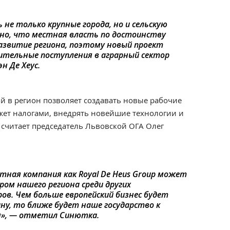
не только крупные города, но и сельскую
но, что местная власть по достоинству
азвитие региона, поэтому новый проект
ительные поступления в аграрный сектор
н Де Хеус.
 в регион позволяет создавать новые рабочие
жет налогами, внедрять новейшие технологии и
 считает председатель Львовской ОГА Олег
стная компания как Royal De Heus Group может
ом нашего региона среди других
в. Чем больше европейский бизнес будет
ну, то ближе будет наше государство к
м», — отметил Синютка.