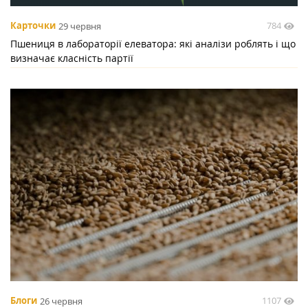
784
Карточки
29 червня
Пшениця в лабораторії елеватора: які аналізи роблять і що
визначає класність партії
1107
Блоги
26 червня