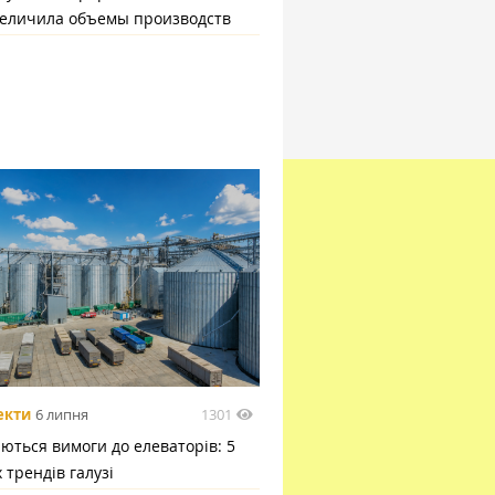
величила объемы производств
1301
екти
6 липня
ються вимоги до елеваторів: 5
 трендів галузі