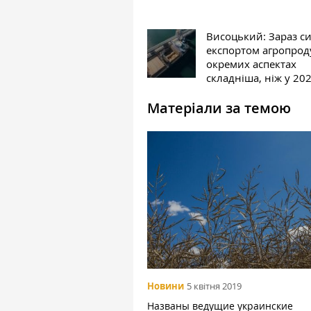
Висоцький: Зараз си
експортом агропроду
окремих аспектах
складніша, ніж у 202
Матеріали за темою
Новини
5 квітня 2019
Названы ведущие украинские