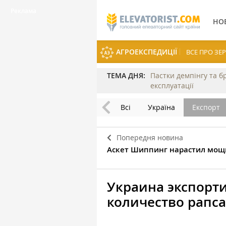
НО
АГРОЕКСПЕДИЦІЇ
ВСЕ ПРО З
ТЕМА ДНЯ:
Пастки демпінгу та б
експлуатації
Всі
Україна
Експорт
Попередня новина
Аскет Шиппинг нарастил мощ
Украина экспорт
количество рапса