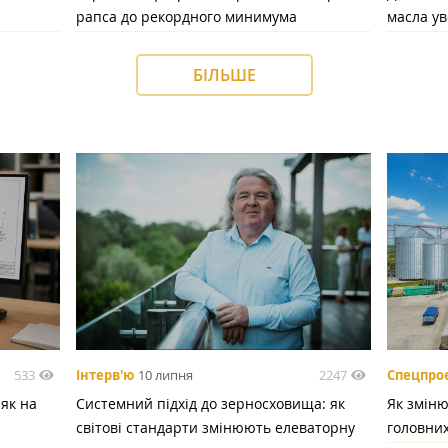
рапса до рекордного минимума
масла у
БІЛЬШЕ
533
2247
Інтерв'ю
10 липня
Спецпро
 як на
Системний підхід до зерносховища: як
Як зміню
світові стандарти змінюють елеваторну
головних