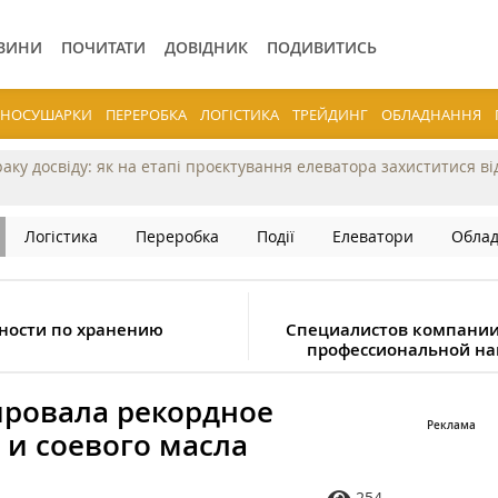
ВИНИ
ПОЧИТАТИ
ДОВІДНИК
ПОДИВИТИСЬ
ЕРНОСУШАРКИ
ПЕРЕРОБКА
ЛОГІСТИКА
ТРЕЙДИНГ
ОБЛАДНАННЯ
раку досвіду: як на етапі проєктування елеватора захиститися в
Логістика
Переробка
Події
Елеватори
Обла
ности по хранению
Специалистов компании
профессиональной на
ировала рекордное
 и соевого масла
254