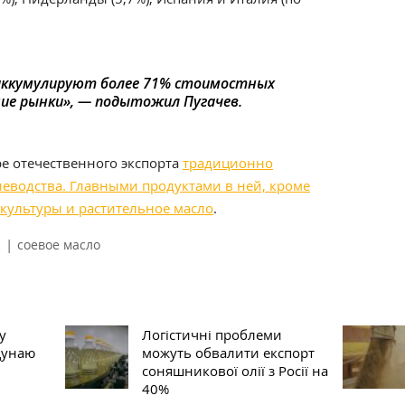
аккумулируют более 71% стоимостных
ие рынки», — подытожил Пугачев.
е отечественного экспорта
традиционно
иеводства. Главными продуктами в ней, кроме
культуры и растительное масло
.
|
с
соевое масло
у
Логістичні проблеми
Дунаю
можуть обвалити експорт
соняшникової олії з Росії на
40%