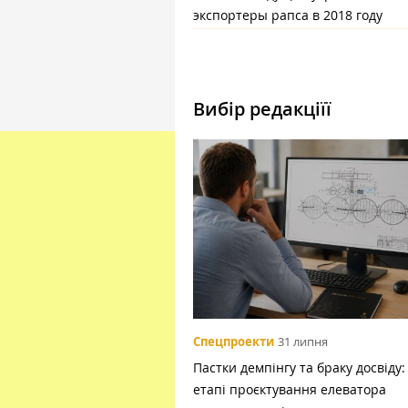
экспортеры рапса в 2018 году
Вибір редакціїї
Спецпроекти
31 липня
Пастки демпінгу та браку досвіду:
етапі проєктування елеватора