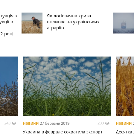
туація з
Як логістична криза
кції в
впливає на українських
аграріїв
2 році
243
239
Новини
27 березня 2019
Новини
Украина в феврале сократила экспорт
Десятка